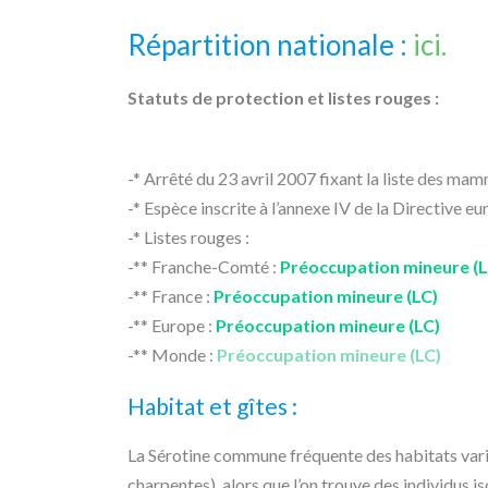
Répartition nationale :
ici.
Statuts de protection et listes rouges :
-* Arrêté du 23 avril 2007 fixant la liste des mam
-* Espèce inscrite à l’annexe IV de la Directive
-* Listes rouges :
-** Franche-Comté :
Préoccupation mineure (L
-** France :
Préoccupation mineure (LC)
-** Europe :
Préoccupation mineure (LC)
-** Monde :
Préoccupation mineure (LC)
Habitat et gîtes :
La Sérotine commune fréquente des habitats varié
charpentes), alors que l’on trouve des individus is