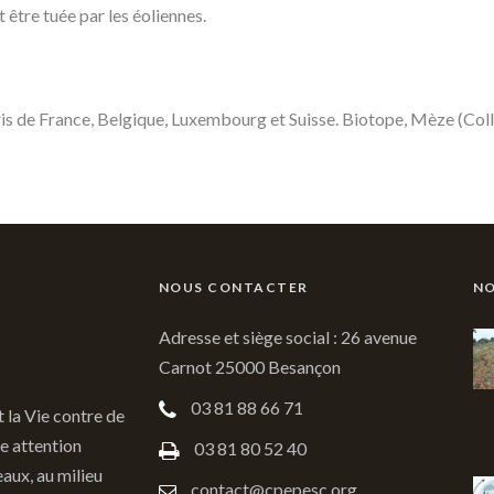
 être tuée par les éoliennes.
ris de France, Belgique, Luxembourg et Suisse. Biotope, Mèze (Co
NOUS CONTACTER
NO
Adresse et siège social : 26 avenue
Carnot 25000 Besançon
03 81 88 66 71
t la Vie contre de
e attention
03 81 80 52 40
eaux, au milieu
contact@cpepesc.org