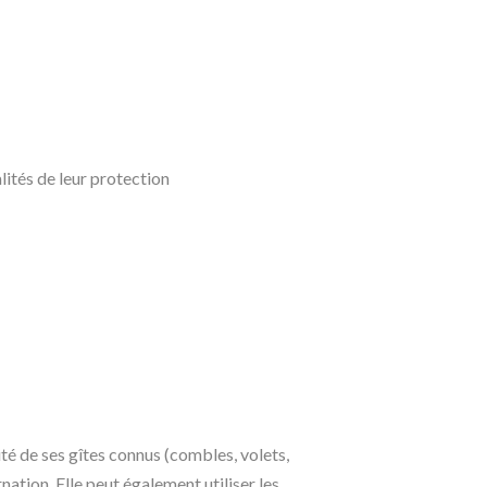
lités de leur protection
té de ses gîtes connus (combles, volets,
nation. Elle peut également utiliser les