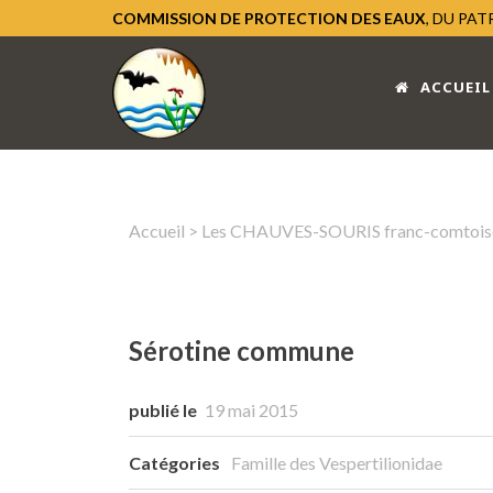
COMMISSION DE PROTECTION DES EAUX
, DU PA
ACCUEIL
Accueil
>
Les CHAUVES-SOURIS franc-comtois
Sérotine commune
publié le
19 mai 2015
Catégories
Famille des Vespertilionidae