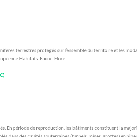
mifères terrestres protégés sur l’ensemble du territoire et les moda
 européenne Habitats-Faune-Flore
C)
s. En période de reproduction, les bâtiments constituent la majori
olés dans des cavités souterraines (tunnels, mines, grottes) en hiber