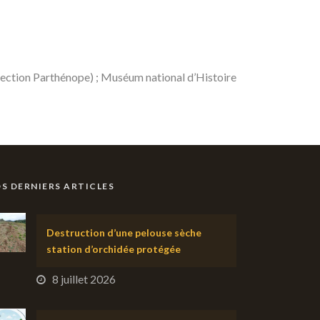
llection Parthénope) ; Muséum national d’Histoire
S DERNIERS ARTICLES
Destruction d’une pelouse sèche
station d’orchidée protégée
8 juillet 2026