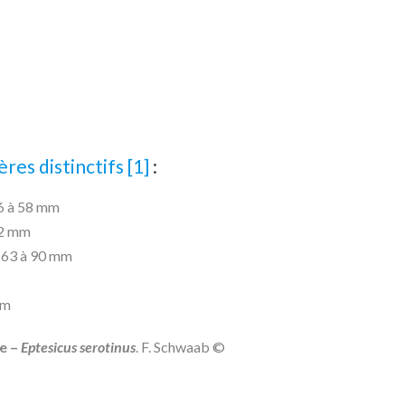
res distinctifs [1]
:
46 à 58 mm
 22 mm
: 63 à 90 mm
mm
e –
Eptesicus serotinus
. F. Schwaab ©