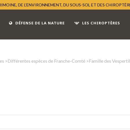
TRIMOINE, DE L'ENVIRONNEMENT, DU SOUS-SOL ET DES CHIROPTÈ
DÉFENSE DE LA NATURE
LES CHIROPTÈRES
es
>
Différentes espèces de Franche-Comté
>
Famille des Vesperti