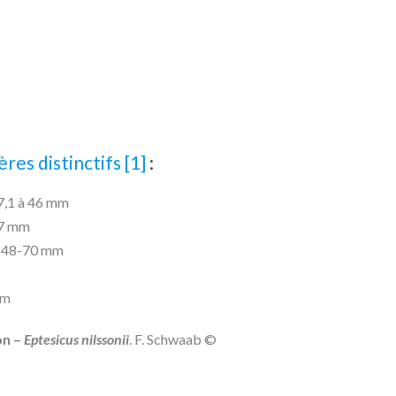
res distinctifs [1]
:
37,1 à 46 mm
 17 mm
 : 48-70 mm
mm
on –
Eptesicus nilssonii
. F. Schwaab ©