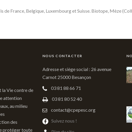
ris de France, Belgique, Luxembourg et Suisse. Biotope, Mèze (Co
NOUS CONTACTER
NO
Adresse et siège social : 26 avenue
Carnot 25000 Besançon
03 81 88 66 71
t la Vie contre de
e attention
03 81 80 52 40
eaux, au milieu
contact@cpepesc.org
des
Suivez nous !
ction des
de protéger toute
Plan du site