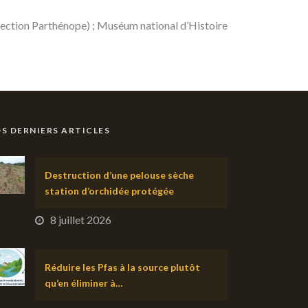
llection Parthénope) ; Muséum national d’Histoire
S DERNIERS ARTICLES
Destruction d’une pelouse sèche
station d’orchidée protégée
8 juillet 2026
Réduire les Pfas à la source plutôt
qu’en éliminer à…