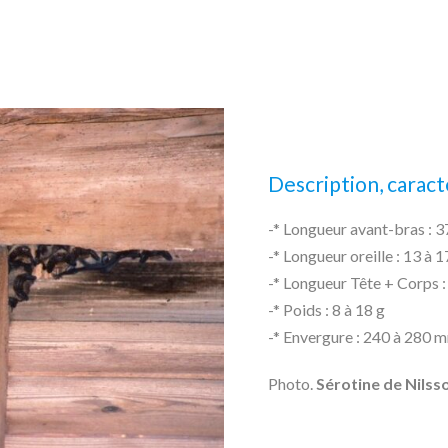
Description, caractè
-* Longueur avant-bras : 
-* Longueur oreille : 13 à
-* Longueur Tête + Corps
-* Poids : 8 à 18 g
-* Envergure : 240 à 280 
Photo.
Sérotine de Nilss