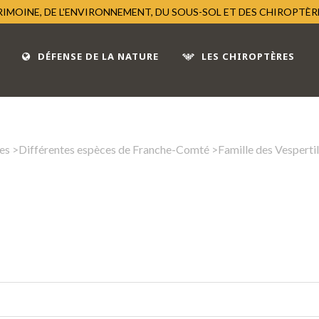
TRIMOINE, DE L'ENVIRONNEMENT, DU SOUS-SOL ET DES CHIROPTÈ
DÉFENSE DE LA NATURE
LES CHIROPTÈRES
es
>
Différentes espèces de Franche-Comté
>
Famille des Vesperti