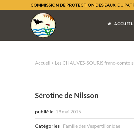
COMMISSION DE PROTECTION DES EAUX
, DU PA
ACCUEIL
Accueil
>
Les CHAUVES-SOURIS franc-comtois
Sérotine de Nilsson
publié le
19 mai 2015
Catégories
Famille des Vespertilionidae