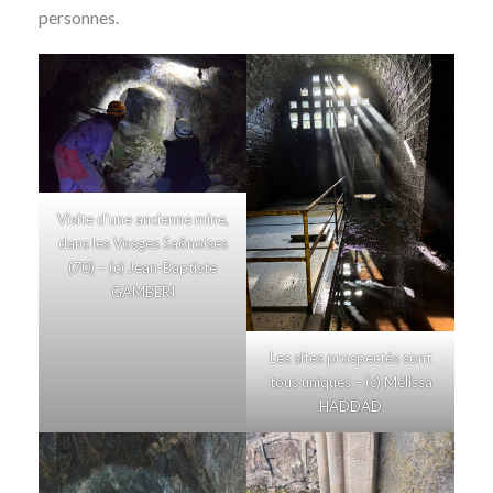
personnes.
Visite d’une ancienne mine,
dans les Vosges Saônoises
(70) – (c) Jean-Baptiste
GAMBERI
Les sites prospectés sont
tous uniques – (c) Mélissa
HADDAD