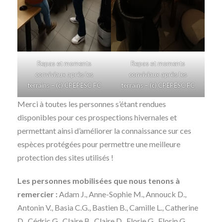
Repas et moments
Repas et moments
conviviaux après les
conviviaux après les
terrains – (c) CPEPESC FC
terrains – (c) CPEPESC FC
Merci à toutes les personnes s’étant rendues
disponibles pour ces prospections hivernales et
permettant ainsi d’améliorer la connaissance sur ces
espèces protégées pour permettre une meilleure
protection des sites utilisés !
Les personnes mobilisées que nous tenons à
remercier :
Adam J., Anne-Sophie M., Annouck D.,
Antonin V., Basia C.G., Bastien B., Camille L., Catherine
D., Cédric G., Claire B., Claire D., Florie G., Florin G.,