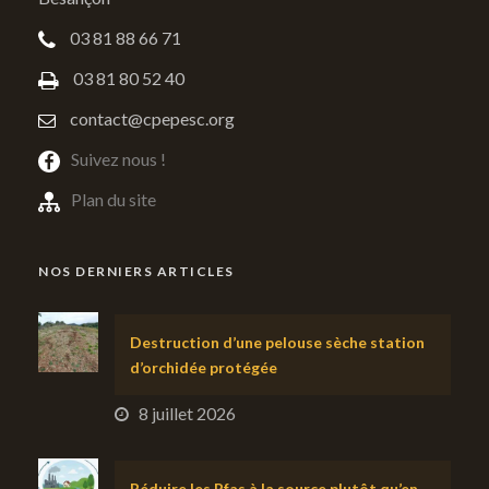
03 81 88 66 71
03 81 80 52 40
contact@cpepesc.org
Suivez nous !
Plan du site
NOS DERNIERS ARTICLES
Destruction d’une pelouse sèche station
d’orchidée protégée
8 juillet 2026
Réduire les Pfas à la source plutôt qu’en