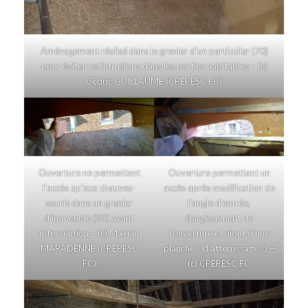
Aménagement réalisé dans le grenier d’un particulier (70)
pour éviter les intrusions dans les parties habitables – (c)
Cédric GUILLAUME (CPEPESC FC)
Ouverture ne permettant
Ouverture permettant un
l’accès qu’aux chauves-
accès après modification de
souris dans un grenier
l’angle d’entrée,
d’immeuble (39) avant
élargissement de
intervention – (c) Maxian
l’ouverture et ajout d’une
MARADENNE (CPEPESC
planche « d’atterrissage ») –
FC)
(c) CPEPESC FC