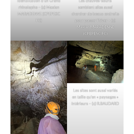
Identification d’un Grand
Les chauves-souris
rhinolophe – (c) Maxian
semblent elles aussi
MARADENNE (CPEPESC
chercher de beaux endroits
FC)
pour passer l’hiver – (c)
Maxian MARADENNE
(CPEPESC FC)
Les sites sont aussi variés
en taille qu’en « paysages »
intérieurs – (c) R.BAUDARD