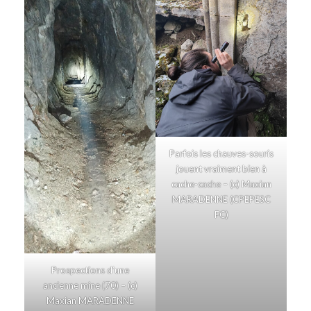
Parfois les chauves-souris
jouent vraiment bien à
cache-cache – (c) Maxian
MARADENNE (CPEPESC
FC)
Prospections d’une
ancienne mine (70) – (c)
Maxian MARADENNE