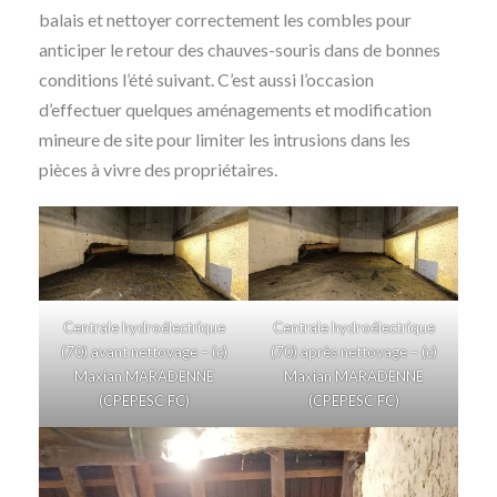
balais et nettoyer correctement les combles pour
anticiper le retour des chauves-souris dans de bonnes
conditions l’été suivant. C’est aussi l’occasion
d’effectuer quelques aménagements et modification
mineure de site pour limiter les intrusions dans les
pièces à vivre des propriétaires.
Centrale hydroélectrique
Centrale hydroélectrique
(70) avant nettoyage – (c)
(70) après nettoyage – (c)
Maxian MARADENNE
Maxian MARADENNE
(CPEPESC FC)
(CPEPESC FC)