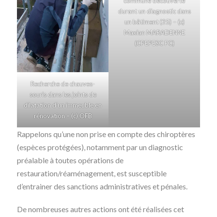
commune découverte
durant un diagnostic dans
un bâtiment (25) – (c)
Maxian MARADENNE
(CPEPESC FC)
Recherche de chauves-
souris dans les joints de
dilatation d’un immeuble en
rénovation – (c) OFB
Rappelons qu’une non prise en compte des chiroptères
(espèces protégées), notamment par un diagnostic
préalable à toutes opérations de
restauration/réaménagement, est susceptible
d’entrainer des sanctions administratives et pénales.
De nombreuses autres actions ont été réalisées cet