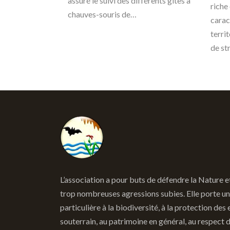
assuré le suivi des différents gîtes à
riche 
chauves-souris de…
carac
terri
de st
L’association a pour buts de défendre la Nature e
trop nombreuses agressions subies. Elle porte un
particulière à la biodiversité, à la protection des 
souterrain, au patrimoine en général, au respect 