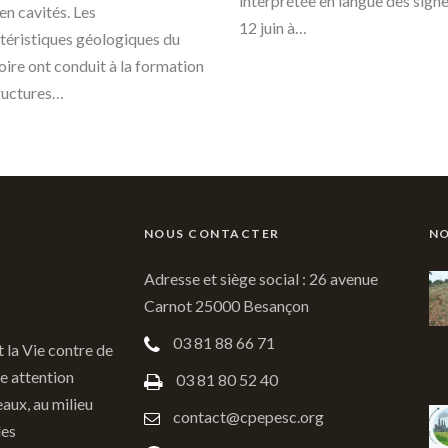
interprétée en langue des signes
en cavités. Les
12 juin à…
téristiques géologiques du
toire ont conduit à la formation
ructures…
NOUS CONTACTER
NO
Adresse et siège social : 26 avenue
Carnot 25000 Besançon
03 81 88 66 71
t la Vie contre de
e attention
03 81 80 52 40
eaux, au milieu
contact@cpepesc.org
des