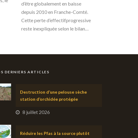
, le
d’être globalement en baisse
depuis 2010 en Franche-Comté.
Cette perte d’effectifprogressive
reste inexpliquée selon le bilan…
S DERNIERS ARTICLES
Destruction d’une pelouse sèche
station d’orchidée protégée
8 juillet 2026
Réduire les Pfas à la source plutôt