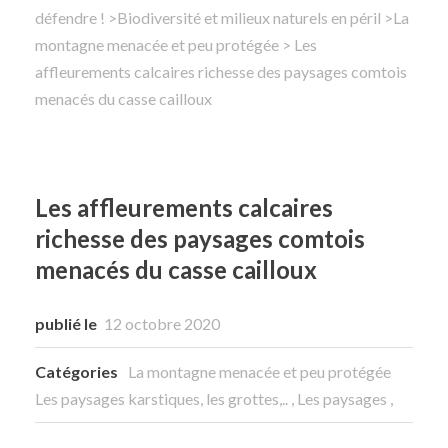
défendre !
>
Biodiversité et milieux naturels en péril
>
La
montagne menacée et peu protégée
Rechercher
> Les
affleurements calcaires richesse des paysages comtois
menacés du casse cailloux
Les affleurements calcaires
richesse des paysages comtois
menacés du casse cailloux
publié le
12 octobre 2020
Catégories
La montagne menacée et peu protégée
Les paysages karstiques, les grottes,..
,
Les paysages
,