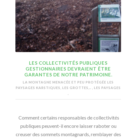
LES COLLECTIVITÉS PUBLIQUES
GESTIONNAIRES DEVRAIENT ÊTRE
GARANTES DE NOTRE PATRIMOINE.
LA MONTAGNE MENACÉE ET PEU PROTÉGÉE
LES
PAYSAGES KARSTIQUES, LES GROTTES,..
,
LES PAYSAGES
,
Comment certains responsables de collectivités
publiques peuvent-il encore laisser raboter ou
creuser des sommets montagnards, remblayer des