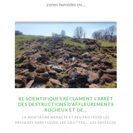
zones humides ou…
81 SCIENTIFIQUES RÉCLAMENT L’ARRÊT
DES DESTRUCTIONS D’AFFLEUREMENTS
ROCHEUX ET DE…
LA MONTAGNE MENACÉE ET PEU PROTÉGÉE
LES
PAYSAGES KARSTIQUES, LES GROTTES,..
,
LES PAYSAGES
,