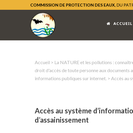
COMMISSION DE PROTECTION DES EAUX
, DU PA
ACCUEIL
Accueil
>
La NATURE et les pollutions : connaître
droit d'accès de toute personne aux documents ad
informations publiques sur internet.
> Accès au sy
Accès au système d’information 
d’assainissement