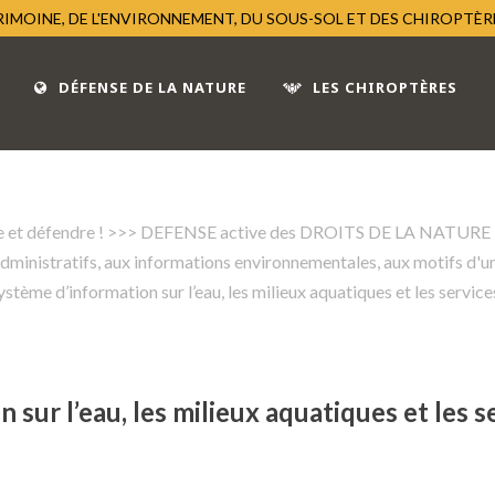
TRIMOINE, DE L'ENVIRONNEMENT, DU SOUS-SOL ET DES CHIROPTÈ
DÉFENSE DE LA NATURE
LES CHIROPTÈRES
 et défendre !
>
>> DEFENSE active des DROITS DE LA NATURE
ministratifs, aux informations environnementales, aux motifs d'un
stème d’information sur l’eau, les milieux aquatiques et les service
sur l’eau, les milieux aquatiques et les s