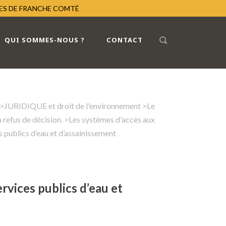
RES DE FRANCHE COMTÉ
QUI SOMMES-NOUS ?
CONTACT
>
JURIDIQUE et droit de l'environnement
>
Le
 refus de décision.
>
Les systèmes d'accès aux
s publics d’eau et d’assainissement
ervices publics d’eau et