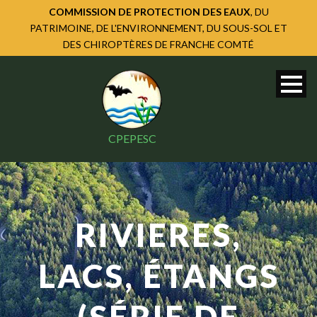
COMMISSION DE PROTECTION DES EAUX
, DU
PATRIMOINE, DE L'ENVIRONNEMENT, DU SOUS-SOL ET
DES CHIROPTÈRES DE FRANCHE COMTÉ
CPEPESC
RIVIERES,
LACS, ÉTANGS