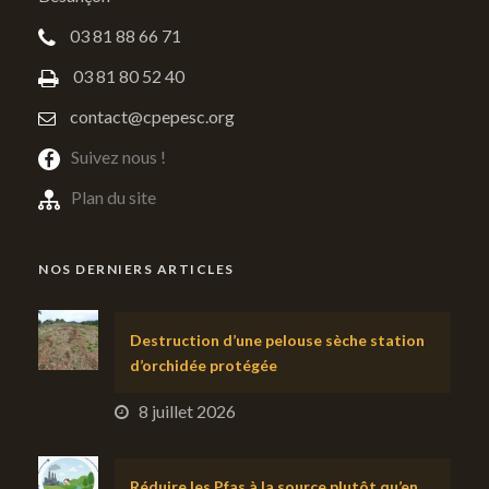
03 81 88 66 71
03 81 80 52 40
contact@cpepesc.org
Suivez nous !
Plan du site
NOS DERNIERS ARTICLES
Destruction d’une pelouse sèche station
d’orchidée protégée
8 juillet 2026
Réduire les Pfas à la source plutôt qu’en