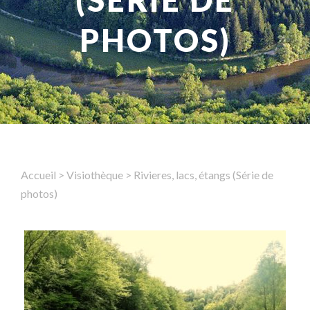
(SÉRIE DE
PHOTOS)
Rechercher
Accueil
>
Visiothèque
>
Rivieres, lacs, étangs (Série de
photos)