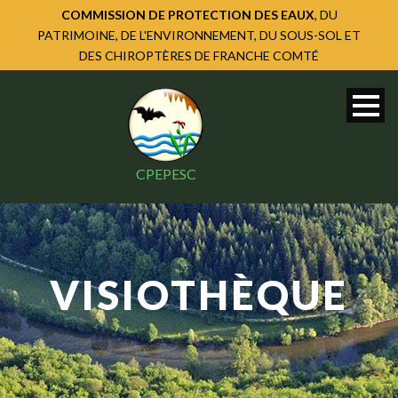
COMMISSION DE PROTECTION DES EAUX
, DU
PATRIMOINE, DE L'ENVIRONNEMENT, DU SOUS-SOL ET
DES CHIROPTÈRES DE FRANCHE COMTÉ
CPEPESC
VISIOTHÈQUE