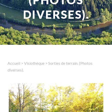
(PHOTOS
DIVERSES).
Rechercher
Accueil
>
Visiothèque
>
Sorties de terrain. (Photos
diverses).