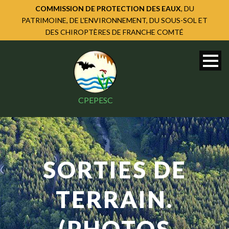
COMMISSION DE PROTECTION DES EAUX
, DU
PATRIMOINE, DE L'ENVIRONNEMENT, DU SOUS-SOL ET
DES CHIROPTÈRES DE FRANCHE COMTÉ
CPEPESC
SORTIES DE
TERRAIN.