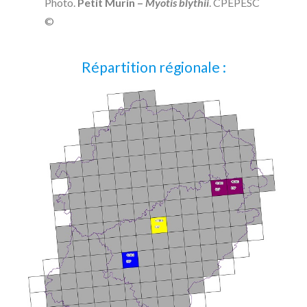
Photo.
Petit Murin –
Myotis blythii
. CPEPESC
©
Répartition régionale :