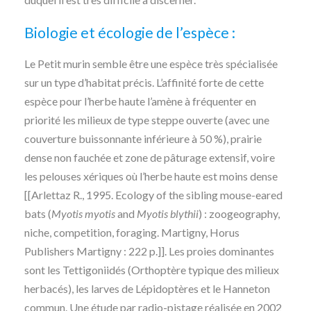
Biologie et écologie de l’espèce :
Le Petit murin semble être une espèce très spécialisée
sur un type d’habitat précis. L’affinité forte de cette
espèce pour l’herbe haute l’amène à fréquenter en
priorité les milieux de type steppe ouverte (avec une
couverture buissonnante inférieure à 50 %), prairie
dense non fauchée et zone de pâturage extensif, voire
les pelouses xériques où l’herbe haute est moins dense
[[Arlettaz R., 1995. Ecology of the sibling mouse-eared
bats (
Myotis myotis
and
Myotis blythii
) : zoogeography,
niche, competition, foraging. Martigny, Horus
Publishers Martigny : 222 p.]]. Les proies dominantes
sont les Tettigoniidés (Orthoptère typique des milieux
herbacés), les larves de Lépidoptères et le Hanneton
commun. Une étude par radio-pistage réalisée en 2002