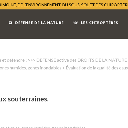
TRIMOINE, DE L'ENVIRONNEMENT, DU SOUS-SOL ET DES CHIROPTÈ
DÉFENSE DE LA NATURE
LES CHIROPTÈRES
 et défendre !
>
>> DEFENSE active des DROITS DE LA NATURE
zones humides, zones inondables
> Évaluation de la qualité des eaux
ux souterraines.
quatiques, zones humides, zones inondables