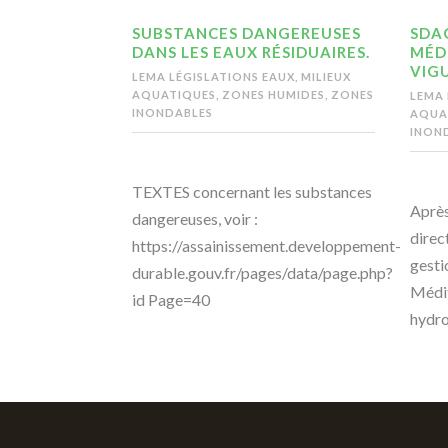
SUBSTANCES DANGEREUSES
SDA
DANS LES EAUX RÉSIDUAIRES.
MÉD
VIG
LEMA LÉGISLATIONS EAUX, MILIEUX
AQUATIQUES, ZONES HUMIDES, ZONES
LEMA 
INONDABLES
AQUAT
INON
TEXTES concernant les substances
Après
dangereuses, voir :
direc
https://assainissement.developpement-
gesti
durable.gouv.fr/pages/data/page.php?
Médit
id Page=40
hydro