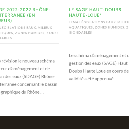
GE 2022-2027 RHÔNE-
LE SAGE HAUT-DOUBS
ITERRANÉE (EN
HAUTE-LOUE*
UEUR)
LEMA LÉGISLATIONS EAUX, MILIE
AQUATIQUES, ZONES HUMIDES, 
LÉGISLATIONS EAUX, MILIEUX
INONDABLES
IQUES, ZONES HUMIDES, ZONES
DABLES
Le schéma d’aménagement et 
 révision le nouveau schéma
gestion des eaux (SAGE) Haut
teur d’aménagement et de
Doubs Haute Loue en cours de
on des eaux (SDAGE) Rhône-
validité a été approuvé…
erranée concernant le bassin
graphique du Rhône,…