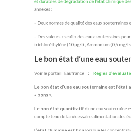
et durables de dégradation de l’état chimique de
annexes :
– Deux normes de qualité des eaux souterraines en 
– Des valeurs « seuil » des eaux souterraines pour
trichloréthylène (10 µg/l) , Ammonium (0,5 mg/l s
Le bon état d’une eau sou
te
Voir le portail Eaufrance
:
Règles d’évaluati
Le bon état d’une eau souterraine est l’état
« bons ».
Le bon état quantitatif
d’une eau souterraine e
compte tenu de la nécessaire alimentation des é
L’état chimique est bon
lorsque les concentratio