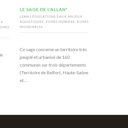
LE SAGE DE L’ALLAN*
LEMA LÉGISLATIONS EAUX, MILIEUX
AQUATIQUES, ZONES HUMIDES, ZONES
UX
INONDABLES
ZONES
Ce sage concerne un territoire très
de
peuplé et urbanisé de 160
communes sur trois départements
(Territoire de Belfort, Haute-Saône
et…