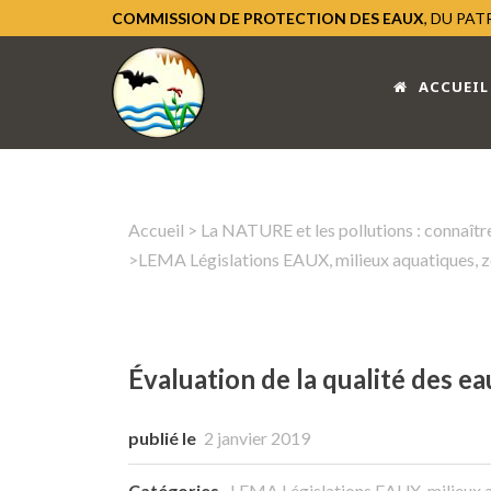
COMMISSION DE PROTECTION DES EAUX
, DU PA
ACCUEIL
Accueil
>
La NATURE et les pollutions : connaître
>
LEMA Législations EAUX, milieux aquatiques, 
Évaluation de la qualité des ea
publié le
2 janvier 2019
Catégories
LEMA Législations EAUX, milieux a