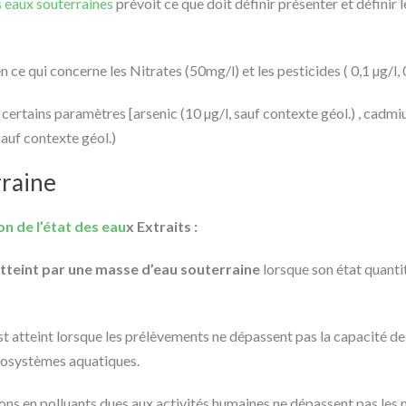
s eaux souterraines
prévoit ce que doit définir présenter et définir 
ce qui concerne les Nitrates (50mg/l) et les pesticides ( 0,1 µg/l, 0
 certains paramètres [arsenic (10 µg/l, sauf contexte géol.) , cadmiu
auf contexte géol.)
rraine
on de l’état des eau
x
Extraits :
 atteint par une masse d’eau souterraine
lorsque son état quanti
st atteint lorsque les prélèvements ne dépassent pas la capacité d
cosystèmes aquatiques.
ns en polluants dues aux activités humaines ne dépassent pas les no