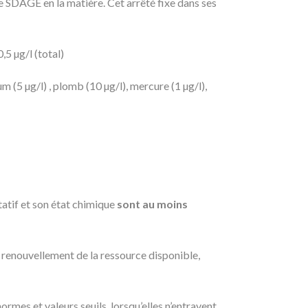
le SDAGE en la matière. Cet arrêté fixe dans ses
,5 µg/l (total)
m (5 µg/l) , plomb (10 µg/l), mercure (1 µg/l),
tatif et son état chimique
sont au moins
e renouvellement de la ressource disponible,
rmes et valeurs seuils, lorsqu’elles n’entravent