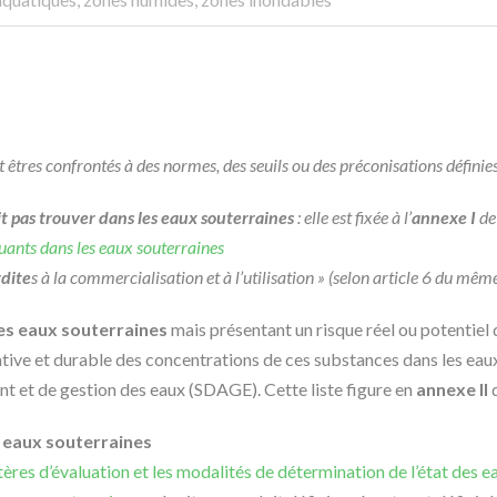
tres confrontés à des normes, des seuils ou des préconisations définies
t pas trouver dans les eaux souterraines
: elle est fixée à l’
annexe I
de 
luants dans les eaux souterraines
rdite
s à la commercialisation et à l’utilisation »
(selon article 6 du même
les eaux souterraines
mais présentant un risque réel ou potentiel 
ative et durable des concentrations de ces substances dans les eaux
t et de gestion des eaux (SDAGE). Cette liste figure en
annexe II
 eaux souterraines
res d’évaluation et les modalités de détermination de l’état des e