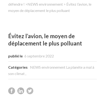
défendre !
>
NEWS environnement
> Évitez l’avion, le
moyen de déplacement le plus polluant
Rechercher
Évitez l’avion, le moyen de
déplacement le plus polluant
publié le
6 septembre 2022
Catégories
NEWS environnement
La planète a mal à
son climat
,