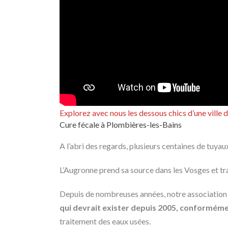
Explorez avec nous les dessous chics d’une ville 
Cure fécale à Plombières-les-Bains
A l’abri des regards, plusieurs centaines de tuyau
L’Augronne prend sa source dans les Vosges et tra
Depuis de nombreuses années, notre association i
qui devrait exister depuis 2005, conforméme
traitement des eaux usées.