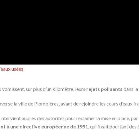
d’eaux usées
x vomissent, sur plus d’un kilomètre, leurs
rejets polluants
dans la
verse la ville de Plombières, avant de rejoindre les cours d’eaux 
ntervient auprès des autorités pour réclamer la mise en place, par 
nt à une directive européenne de 1991
, qui fixait pourtant de