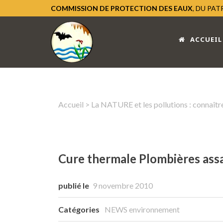
COMMISSION DE PROTECTION DES EAUX
, DU PA
ACCUEIL
Accueil
>
La NATURE et les pollutions : connaître
Cure thermale Plombières assa
publié le
9 novembre 2010
Catégories
NEWS environnement