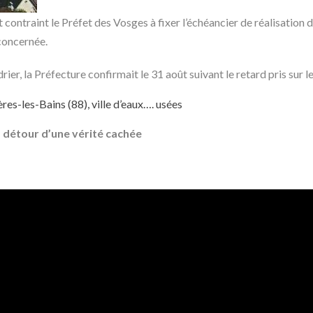
ontraint le Préfet des Vosges à fixer l’échéancier de réalisation d
concernée.
rier, la Préfecture confirmait le 31 août suivant le retard pris sur l
res-les-Bains (88), ville d’eaux…. usées
 détour d’une vérité cachée