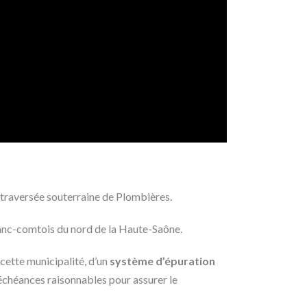
 traversée souterraine de Plombières.
franc-comtois du nord de la Haute-Saône.
cette municipalité, d’un
système d’épuration
s échéances raisonnables pour assurer le