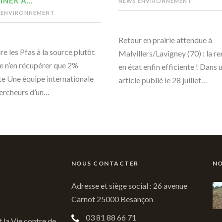
INER À…
NEWS ENVIRONNEMENT
 ENVIRONNEMENT
Retour en prairie attendue à
re les Pfas à la source plutôt
Malvillers/Lavigney (70) : la r
e n’en récupérer que 2%
en état enfin efficiente ! Dans 
te Une équipe internationale
article publié le 28 juillet…
ercheurs d’un…
NOUS CONTACTER
NO
Adresse et siège social : 26 avenue
Carnot 25000 Besançon
03 81 88 66 71
t la Vie contre de