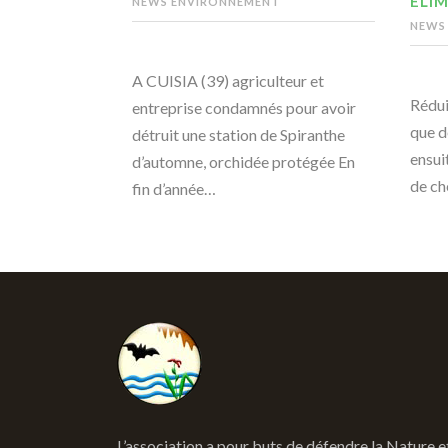
ÉLIM
NEWS ENVIRONNEMENT
NEWS
A CUISIA (39) agriculteur et
Rédui
entreprise condamnés pour avoir
que d
détruit une station de Spiranthe
ensui
d’automne, orchidée protégée En
de ch
fin d’année…
L’association a pour buts de défendre la Nature e