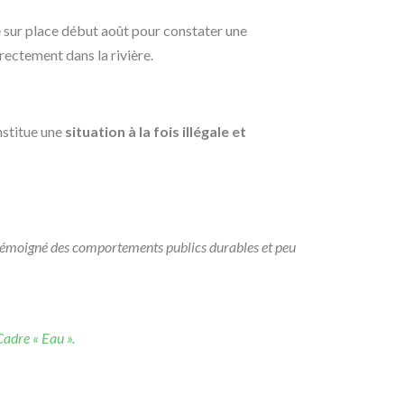
e sur place début août pour constater une
irectement dans la rivière.
nstitue une
situation à la fois illégale et
 témoigné des
comportements publics durables et peu
adre « Eau ».