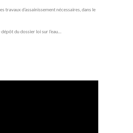
es travaux d’assainissement nécessaires, dans le
e dépôt du dossier loi sur l’eau…