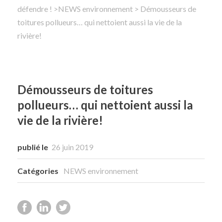
défendre !
>
NEWS environnement
> Démousseurs de
toitures pollueurs… qui nettoient aussi la vie de la
Rechercher
rivière!
Démousseurs de toitures
pollueurs… qui nettoient aussi la
vie de la rivière!
publié le
26 juin 2019
Catégories
NEWS environnement