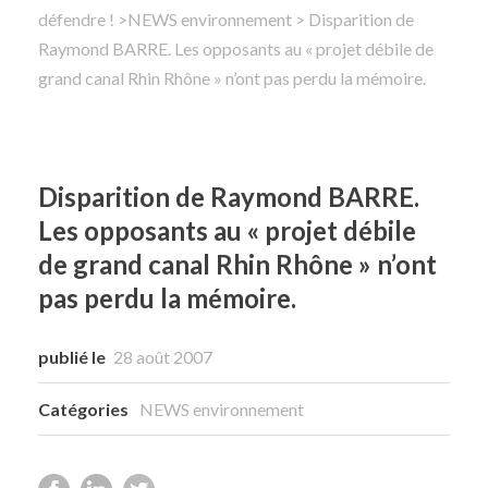
défendre !
>
NEWS environnement
> Disparition de
Raymond BARRE. Les opposants au « projet débile de
Rechercher
grand canal Rhin Rhône » n’ont pas perdu la mémoire.
Disparition de Raymond BARRE.
Les opposants au « projet débile
de grand canal Rhin Rhône » n’ont
pas perdu la mémoire.
publié le
28 août 2007
Catégories
NEWS environnement