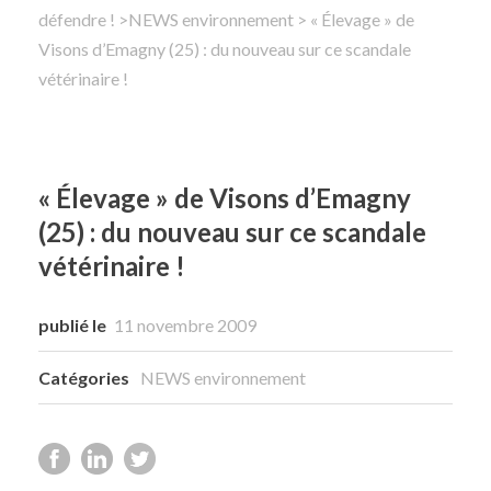
défendre !
>
NEWS environnement
> « Élevage » de
Visons d’Emagny (25) : du nouveau sur ce scandale
Rechercher
vétérinaire !
« Élevage » de Visons d’Emagny
(25) : du nouveau sur ce scandale
vétérinaire !
publié le
11 novembre 2009
Catégories
NEWS environnement