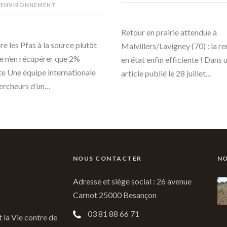
 ENVIRONNEMENT
Retour en prairie attendue à
re les Pfas à la source plutôt
Malvillers/Lavigney (70) : la r
e n’en récupérer que 2%
en état enfin efficiente ! Dans 
te Une équipe internationale
article publié le 28 juillet…
ercheurs d’un…
NOUS CONTACTER
NO
Adresse et siège social : 26 avenue
Carnot 25000 Besançon
03 81 88 66 71
t la Vie contre de