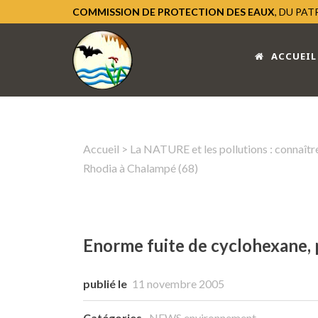
COMMISSION DE PROTECTION DES EAUX
, DU PA
ACCUEIL
Accueil
>
La NATURE et les pollutions : connaître
Rhodia à Chalampé (68)
Enorme fuite de cyclohexane, p
publié le
11 novembre 2005
Catégories
NEWS environnement