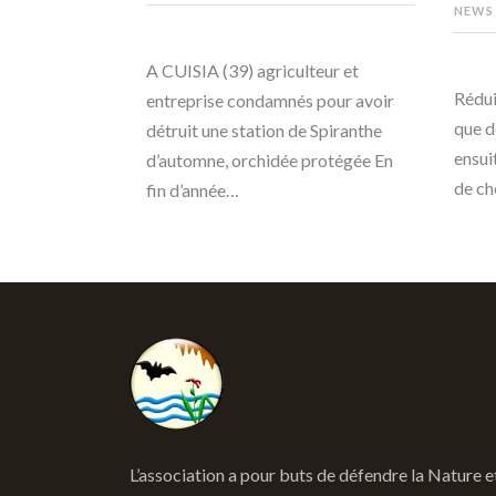
NEWS
A CUISIA (39) agriculteur et
Rédui
entreprise condamnés pour avoir
que d
détruit une station de Spiranthe
ensui
d’automne, orchidée protégée En
de ch
fin d’année…
L’association a pour buts de défendre la Nature e