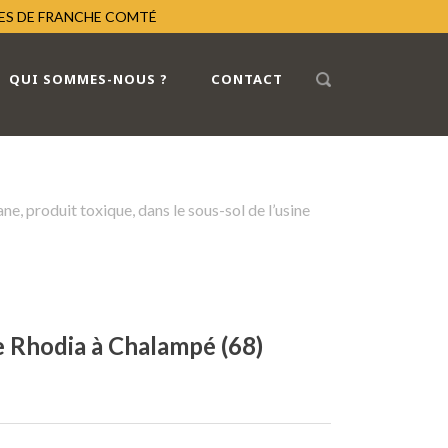
RES DE FRANCHE COMTÉ
QUI SOMMES-NOUS ?
CONTACT
e, produit toxique, dans le sous-sol de l’usine
ne Rhodia à Chalampé (68)