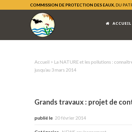
COMMISSION DE PROTECTION DES EAUX
, DU PA
ACCUEIL
Accueil
>
La NATURE et les pollutions : connaître
jusqu’au 3 mars 2014
Grands travaux : projet de co
publié le
20 février 2014
Catégories
NEWS environnement