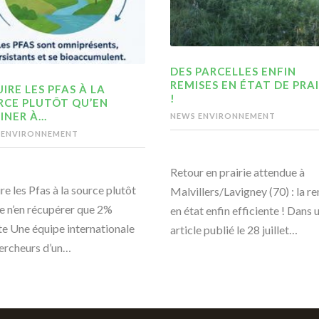
DES PARCELLES ENFIN
REMISES EN ÉTAT DE PRAI
IRE LES PFAS À LA
!
RCE PLUTÔT QU’EN
INER À…
NEWS ENVIRONNEMENT
 ENVIRONNEMENT
Retour en prairie attendue à
re les Pfas à la source plutôt
Malvillers/Lavigney (70) : la r
e n’en récupérer que 2%
en état enfin efficiente ! Dans 
te Une équipe internationale
article publié le 28 juillet…
ercheurs d’un…