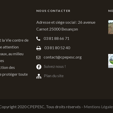
NOUS CONTACTER
NO
Adresse et siège social : 26 avenue
Carnot 25000 Besançon
03 81 88 66 71
t la Vie contre de
e attention
03 81 80 52 40
eaux, au milieu
contact@cpepesc.org
des
Suivez nous !
ction des
de protéger toute
Plan du site
Copyright 2020 CPEPESC, Tous droits réservés -
Mentions Légale