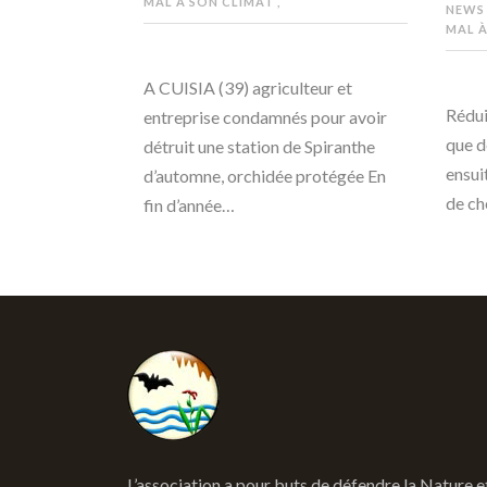
MAL À SON CLIMAT
,
NEWS
MAL À
A CUISIA (39) agriculteur et
Rédui
entreprise condamnés pour avoir
que d
détruit une station de Spiranthe
ensui
d’automne, orchidée protégée En
de ch
fin d’année…
L’association a pour buts de défendre la Nature e