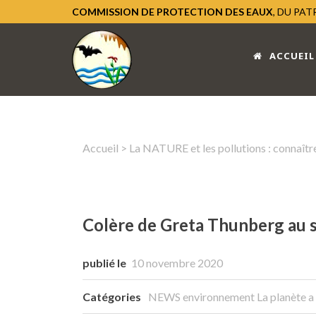
COMMISSION DE PROTECTION DES EAUX
, DU PA
ACCUEIL
Accueil
>
La NATURE et les pollutions : connaître
Colère de Greta Thunberg au 
publié le
10 novembre 2020
Catégories
NEWS environnement
La planète a