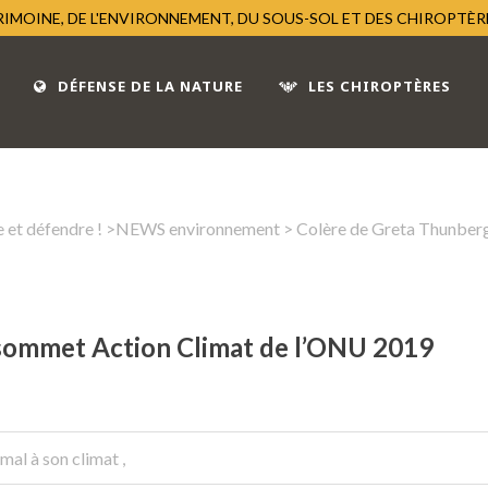
TRIMOINE, DE L'ENVIRONNEMENT, DU SOUS-SOL ET DES CHIROPTÈ
DÉFENSE DE LA NATURE
LES CHIROPTÈRES
 et défendre !
>
NEWS environnement
> Colère de Greta Thunber
sommet Action Climat de l’ONU 2019
 mal à son climat
,