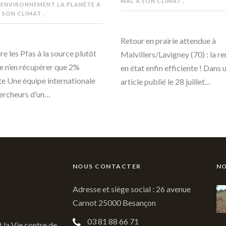
MAL À SON CLIMAT
,
 ENVIRONNEMENT
LA PLANÈTE A
 SON CLIMAT
,
Retour en prairie attendue à
re les Pfas à la source plutôt
Malvillers/Lavigney (70) : la r
e n’en récupérer que 2%
en état enfin efficiente ! Dans 
te Une équipe internationale
article publié le 28 juillet…
ercheurs d’un…
NOUS CONTACTER
NO
Adresse et siège social : 26 avenue
Carnot 25000 Besançon
03 81 88 66 71
t la Vie contre de