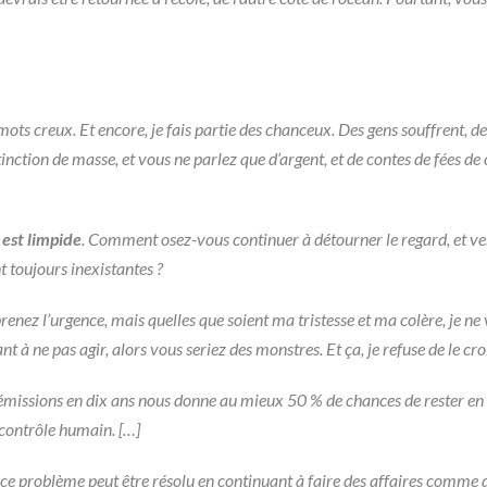
ts creux. Et encore, je fais partie des chanceux. Des gens souffrent, d
inction de masse, et vous ne parlez que d’argent, et de contes de fées 
 est limpide
. Comment osez-vous continuer à détourner le regard, et veni
t toujours inexistantes ?
nez l’urgence, mais quelles que soient ma tristesse et ma colère, je ne
t à ne pas agir, alors vous seriez des monstres. Et ça, je refuse de le cro
s émissions en dix ans nous donne au mieux 50 % de chances de rester en 
 contrôle humain. […]
 problème peut être résolu en continuant à faire des affaires comme d’