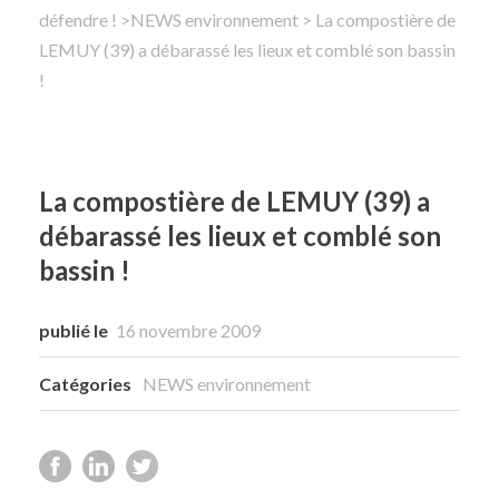
défendre !
>
NEWS environnement
> La compostière de
LEMUY (39) a débarassé les lieux et comblé son bassin
Rechercher
!
La compostière de LEMUY (39) a
débarassé les lieux et comblé son
bassin !
publié le
16 novembre 2009
Catégories
NEWS environnement