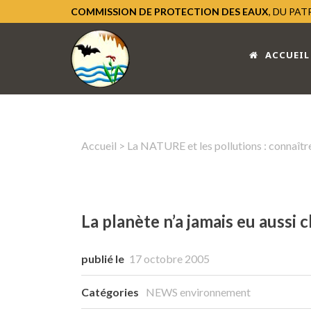
COMMISSION DE PROTECTION DES EAUX
, DU PA
ACCUEIL
Accueil
>
La NATURE et les pollutions : connaître
La planète n’a jamais eu aussi
publié le
17 octobre 2005
Catégories
NEWS environnement