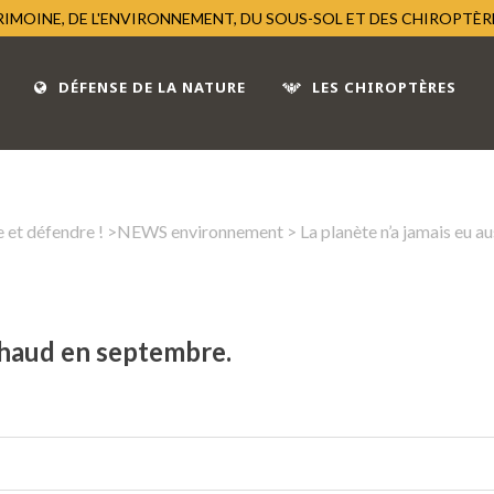
TRIMOINE, DE L'ENVIRONNEMENT, DU SOUS-SOL ET DES CHIROPTÈ
DÉFENSE DE LA NATURE
LES CHIROPTÈRES
 et défendre !
>
NEWS environnement
> La planète n’a jamais eu a
 chaud en septembre.