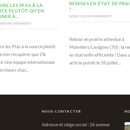
REMISES EN ÉTAT DE PRAI
IRE LES PFAS À LA
!
RCE PLUTÔT QU’EN
INER À…
NEWS ENVIRONNEMENT
 ENVIRONNEMENT
Retour en prairie attendue à
re les Pfas à la source plutôt
Malvillers/Lavigney (70) : la r
e n’en récupérer que 2%
en état enfin efficiente ! Dans 
te Une équipe internationale
article publié le 28 juillet…
ercheurs d’un…
NOUS CONTACTER
NO
Adresse et siège social : 26 avenue