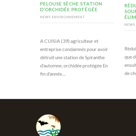
PELOUSE SÈCHE STATION
RÉDU
D’ORCHIDÉE PROTÉGÉE
SOU
ÉLIM
NEWS ENVIRONNEMENT
NEWS
A CUISIA (39) agriculteur et
Rédui
entreprise condamnés pour avoir
que d
détruit une station de Spiranthe
ensui
d’automne, orchidée protégée En
de ch
fin d’année…