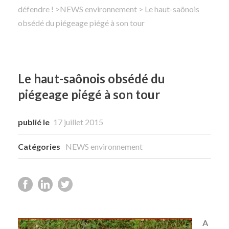
défendre !
>
NEWS environnement
> Le haut-saônois
obsédé du piégeage piégé à son tour
Rechercher
Le haut-saônois obsédé du
piégeage piégé à son tour
publié le
17 juillet 2015
Catégories
NEWS environnement
A