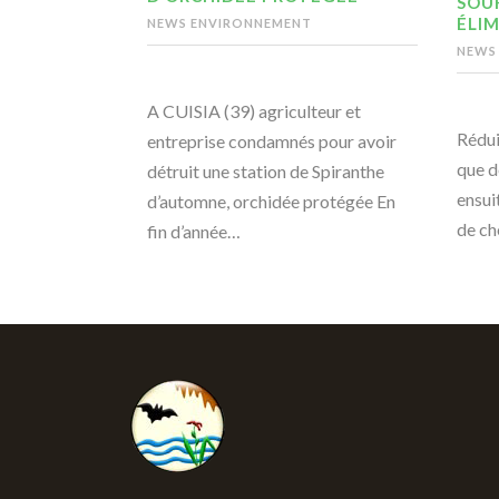
SOU
ÉLIM
NEWS ENVIRONNEMENT
NEWS
A CUISIA (39) agriculteur et
Rédui
entreprise condamnés pour avoir
que d
détruit une station de Spiranthe
ensui
d’automne, orchidée protégée En
de ch
fin d’année…