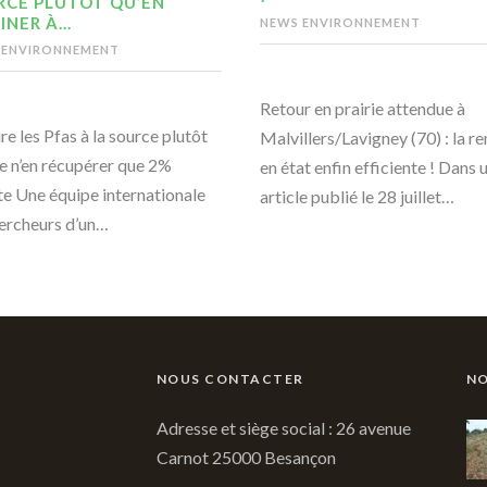
RCE PLUTÔT QU’EN
INER À…
NEWS ENVIRONNEMENT
 ENVIRONNEMENT
Retour en prairie attendue à
re les Pfas à la source plutôt
Malvillers/Lavigney (70) : la r
e n’en récupérer que 2%
en état enfin efficiente ! Dans 
te Une équipe internationale
article publié le 28 juillet…
ercheurs d’un…
NOUS CONTACTER
NO
Adresse et siège social : 26 avenue
Carnot 25000 Besançon