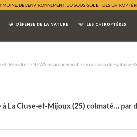
TRIMOINE, DE L'ENVIRONNEMENT, DU SOUS-SOL ET DES CHIROPTÈ
DÉFENSE DE LA NATURE
LES CHIROPTÈRES
 et défendre !
>
NEWS environnement
> Le ruisseau de Fontaine-
 à La Cluse-et-Mijoux (25) colmaté… par d