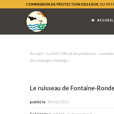
COMMISSION DE PROTECTION DES EAUX
, DU PA
ACCUEIL
Accueil
>
La NATURE et les pollutions : connaître
des vidanges d’étangs !
Le ruisseau de Fontaine-Ronde
publié le
30 mai 2011
Catégories
NEWS environnement