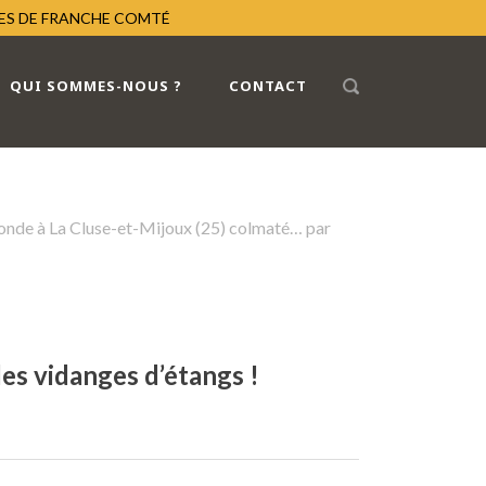
RES DE FRANCHE COMTÉ
QUI SOMMES-NOUS ?
CONTACT
Ronde à La Cluse-et-Mijoux (25) colmaté… par
es vidanges d’étangs !