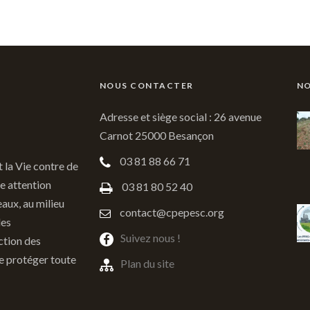
NOUS CONTACTER
NO
Adresse et siège social : 26 avenue
Carnot 25000 Besançon
03 81 88 66 71
t la Vie contre de
e attention
03 81 80 52 40
eaux, au milieu
contact@cpepesc.org
des
Suivez nous !
ction des
de protéger toute
Plan du site