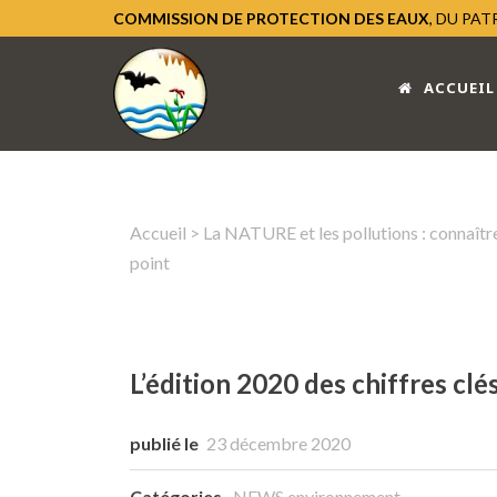
COMMISSION DE PROTECTION DES EAUX
, DU PA
ACCUEIL
Accueil
>
La NATURE et les pollutions : connaître
point
L’édition 2020 des chiffres clés
publié le
23 décembre 2020
Catégories
NEWS environnement