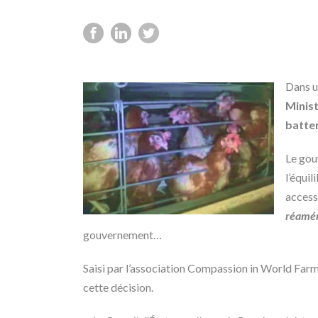
Dans u
Minist
batte
Le gou
l’équi
access
réamén
gouvernement…
Saisi par l’association Compassion in World Farmi
cette décision.