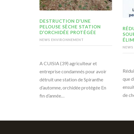
DESTRUCTION D’UNE
PELOUSE SÈCHE STATION
RÉDU
D’ORCHIDÉE PROTÉGÉE
SOU
ÉLIM
NEWS ENVIRONNEMENT
NEWS
A CUISIA (39) agriculteur et
Rédui
entreprise condamnés pour avoir
que d
détruit une station de Spiranthe
ensui
d’automne, orchidée protégée En
de ch
fin d’année…