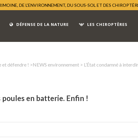
TRIMOINE, DE L'ENVIRONNEMENT, DU SOUS-SOL ET DES CHIROPTÈ
DÉFENSE DE LA NATURE
LES CHIROPTÈRES
 et défendre !
>
NEWS environnement
> L’État condamné à interdire
 poules en batterie. Enfin !