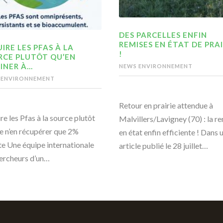
DES PARCELLES ENFIN
REMISES EN ÉTAT DE PRAI
IRE LES PFAS À LA
!
RCE PLUTÔT QU’EN
INER À…
NEWS ENVIRONNEMENT
 ENVIRONNEMENT
Retour en prairie attendue à
re les Pfas à la source plutôt
Malvillers/Lavigney (70) : la r
e n’en récupérer que 2%
en état enfin efficiente ! Dans 
te Une équipe internationale
article publié le 28 juillet…
ercheurs d’un…