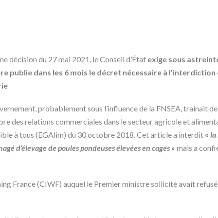
ne décision du 27 mai 2021, le Conseil d’État
exige sous astreint
re publie dans les 6 mois le décret nécessaire à l’interdiction
rie
vernement, probablement sous l’influence de la FNSEA, trainait des p
libre des relations commerciales dans le secteur agricole et alimenta
ible à tous (EGAlim) du 30 octobre 2018. Cet article a interdit
«
la
agé d’élevage de poules pondeuses élevées en cages
»
mais a confié
ng France (CIWF) auquel le Premier ministre sollicité avait refusé d