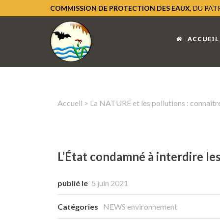
COMMISSION DE PROTECTION DES EAUX
, DU PA
ACCUEIL
Accueil
>
La NATURE et les pollutions : connaître
L’État condamné à interdire les
publié le
5 juin 2021
Catégories
NEWS environnement