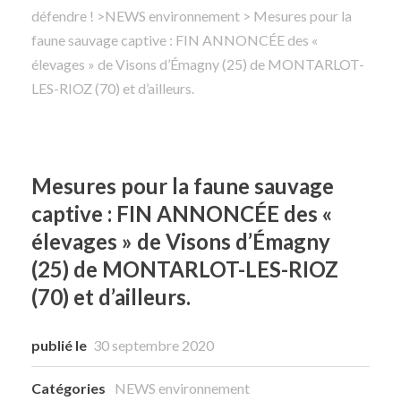
défendre !
>
NEWS environnement
> Mesures pour la
faune sauvage captive : FIN ANNONCÉE des «
Rechercher
élevages » de Visons d’Émagny (25) de MONTARLOT-
LES-RIOZ (70) et d’ailleurs.
Mesures pour la faune sauvage
captive : FIN ANNONCÉE des «
élevages » de Visons d’Émagny
(25) de MONTARLOT-LES-RIOZ
(70) et d’ailleurs.
publié le
30 septembre 2020
Catégories
NEWS environnement