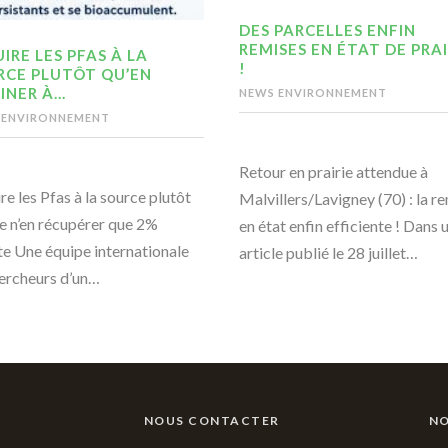
DES PARCELLES ENFIN
REMISES EN ÉTAT DE PRAI
IRE LES PFAS À LA
!
RCE PLUTÔT QU’EN
INER À…
NEWS ENVIRONNEMENT
 ENVIRONNEMENT
Retour en prairie attendue à
re les Pfas à la source plutôt
Malvillers/Lavigney (70) : la r
e n’en récupérer que 2%
en état enfin efficiente ! Dans 
te Une équipe internationale
article publié le 28 juillet…
ercheurs d’un…
NOUS CONTACTER
NO