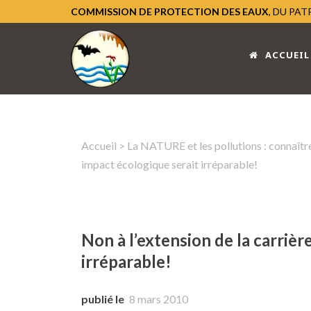
COMMISSION DE PROTECTION DES EAUX
, DU PA
ACCUEIL
Accueil
>
La NATURE et les pollutions : connaître
impact écologique serait irréparable!
Non à l’extension de la carrièr
irréparable!
publié le
8 mars 2010