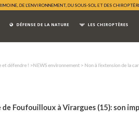
TRIMOINE, DE L'ENVIRONNEMENT, DU SOUS-SOL ET DES CHIROPTÈ
DÉFENSE DE LA NATURE
LES CHIROPTÈRES
 et défendre !
>
NEWS environnement
> Non à l’extension de la car
e de Foufouilloux à Virargues (15): son im