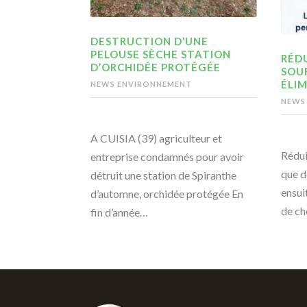
DESTRUCTION D’UNE
PELOUSE SÈCHE STATION
RÉDU
D’ORCHIDÉE PROTÉGÉE
SOU
ÉLIM
NEWS ENVIRONNEMENT
NEWS
A CUISIA (39) agriculteur et
Rédui
entreprise condamnés pour avoir
que d
détruit une station de Spiranthe
ensui
d’automne, orchidée protégée En
de ch
fin d’année…