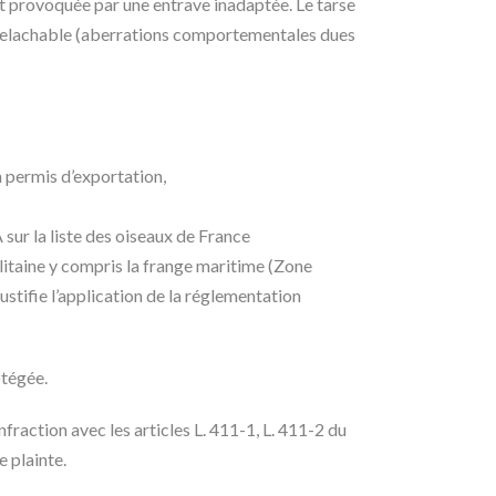
t provoquée par une entrave inadaptée. Le tarse
s relachable (aberrations comportementales dues
n permis d’exportation,
 sur la liste des oiseaux de France
litaine y compris la frange maritime (Zone
ustifie l’application de la réglementation
otégée.
nfraction avec les articles L. 411-1, L. 411-2 du
 plainte.