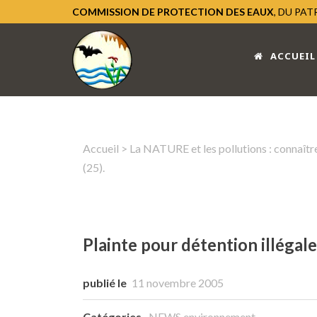
COMMISSION DE PROTECTION DES EAUX
, DU PA
ACCUEIL
Accueil
>
La NATURE et les pollutions : connaître
(25).
Plainte pour détention illégal
publié le
11 novembre 2005
Catégories
NEWS environnement