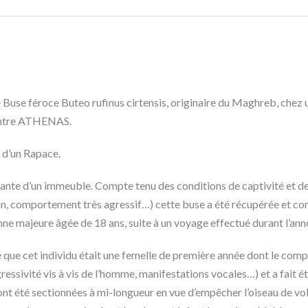
Buse féroce Buteo rufinus cirtensis, originaire du Maghreb, chez un
centre ATHENAS.
e d’un Rapace.
ante d’un immeuble. Compte tenu des conditions de captivité et de
n, comportement très agressif…) cette buse a été récupérée et con
nne majeure âgée de 18 ans, suite à un voyage effectué durant l’anné
que cet individu était une femelle de première année dont le comp
essivité vis à vis de l’homme, manifestations vocales…) et a fait é
nt été sectionnées à mi-longueur en vue d’empêcher l’oiseau de voler