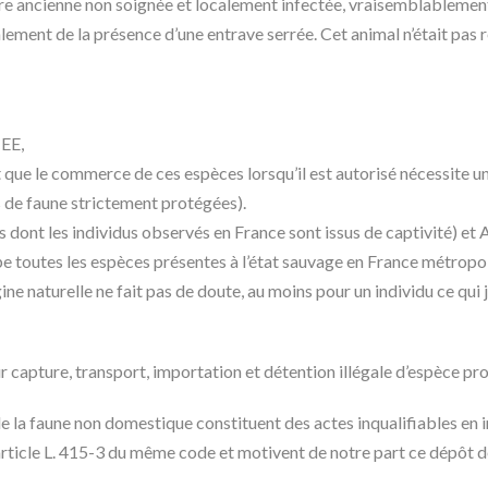
sure ancienne non soignée et localement infectée, vraisemblablemen
lement de la présence d’une entrave serrée. Cet animal n’était pa
CEE,
 que le commerce de ces espèces lorsqu’il est autorisé nécessite u
s de faune strictement protégées).
dont les individus observés en France sont issus de captivité) et A
e toutes les espèces présentes à l’état sauvage en France métropo
e naturelle ne fait pas de doute, au moins pour un individu ce qui j
 capture, transport, importation et détention illégale d’espèce pr
x de la faune non domestique constituent des actes inqualifiables en i
article L. 415-3 du même code et motivent de notre part ce dépôt de