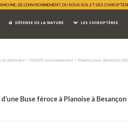
TRIMOINE, DE L'ENVIRONNEMENT, DU SOUS-SOL ET DES CHIROPTÈ
DÉFENSE DE LA NATURE
LES CHIROPTÈRES
 et défendre !
>
NEWS environnement
> Plainte pour détention ill
e d’une Buse féroce à Planoise à Besançon 