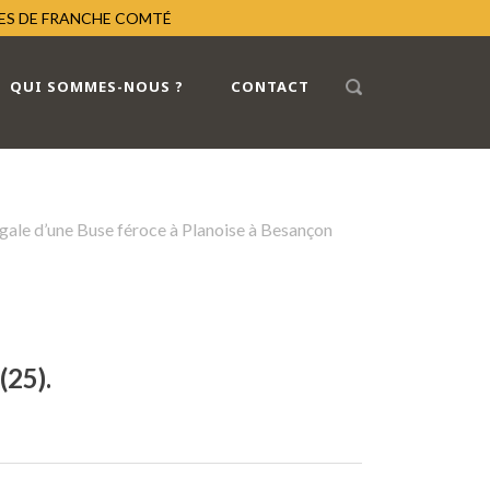
RES DE FRANCHE COMTÉ
QUI SOMMES-NOUS ?
CONTACT
égale d’une Buse féroce à Planoise à Besançon
(25).