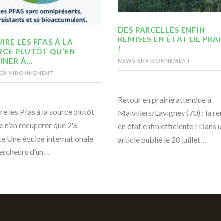
DES PARCELLES ENFIN
REMISES EN ÉTAT DE PRAI
IRE LES PFAS À LA
!
RCE PLUTÔT QU’EN
INER À…
NEWS ENVIRONNEMENT
 ENVIRONNEMENT
Retour en prairie attendue à
re les Pfas à la source plutôt
Malvillers/Lavigney (70) : la r
e n’en récupérer que 2%
en état enfin efficiente ! Dans 
te Une équipe internationale
article publié le 28 juillet…
ercheurs d’un…