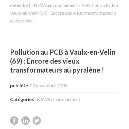
défendre !
>
NEWS environnement
> Pollution au PCB à
Vaulx-en-Velin (69) : Encore des vieux transformateurs
Rechercher
au pyralène !
Pollution au PCB à Vaulx-en-Velin
(69) : Encore des vieux
transformateurs au pyralène !
publié le
22 novembre 2008
Catégories
NEWS environnement