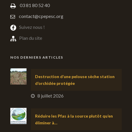
03 81 80 52 40
contact@cpepesc.org
Suivez nous !
Plan du site
NOS DERNIERS ARTICLES
Destruction d’une pelouse sèche station
d’orchidée protégée
8 juillet 2026
Réduire les Pfas à la source plutôt qu’en
éliminer à…