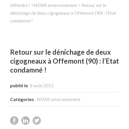
défendre !
>
NEWS environnement
> Retour sur le
dénichage de deux cigogneaux à Offemont (90) : l’Etat
Rechercher
condamné !
Retour sur le dénichage de deux
cigogneaux à Offemont (90) : l’Etat
condamné !
publié le
8 août 2011
Catégories
NEWS environnement