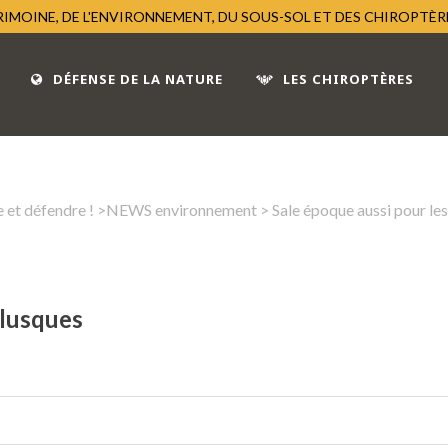
TRIMOINE, DE L'ENVIRONNEMENT, DU SOUS-SOL ET DES CHIROPTÈ
DÉFENSE DE LA NATURE
LES CHIROPTÈRES
 et défendre !
>
NEWS environnement
> Sale époque aussi pour le
llusques