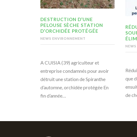
DESTRUCTION D’UNE
PELOUSE SÈCHE STATION
RÉDU
D’ORCHIDÉE PROTÉGÉE
SOU
ÉLIM
NEWS ENVIRONNEMENT
NEWS
A CUISIA (39) agriculteur et
Rédui
entreprise condamnés pour avoir
que d
détruit une station de Spiranthe
ensui
d’automne, orchidée protégée En
de ch
fin d’année…