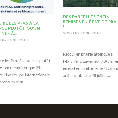
DES PARCELLES ENFIN
REMISES EN ÉTAT DE PRAI
IRE LES PFAS À LA
!
RCE PLUTÔT QU’EN
INER À…
NEWS ENVIRONNEMENT
 ENVIRONNEMENT
Retour en prairie attendue à
re les Pfas à la source plutôt
Malvillers/Lavigney (70) : la r
e n’en récupérer que 2%
en état enfin efficiente ! Dans 
te Une équipe internationale
article publié le 28 juillet…
ercheurs d’un…