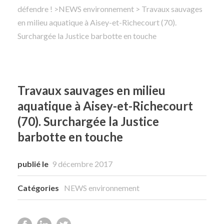
défendre !
>
NEWS environnement
> Travaux sauvages
en milieu aquatique à Aisey-et-Richecourt (70).
Rechercher
Surchargée la Justice barbotte en touche
Travaux sauvages en milieu
aquatique à Aisey-et-Richecourt
(70). Surchargée la Justice
barbotte en touche
publié le
9 décembre 2017
Catégories
NEWS environnement