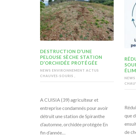
DESTRUCTION D’UNE
PELOUSE SÈCHE STATION
RÉDU
D’ORCHIDÉE PROTÉGÉE
SOU
ÉLIM
NEWS ENVIRONNEMENT
ACTUS
CHAUVES-SOURIS
,
NEWS
CHAU
A CUISIA (39) agriculteur et
Rédui
entreprise condamnés pour avoir
que d
détruit une station de Spiranthe
ensui
d’automne, orchidée protégée En
de ch
fin d’année…