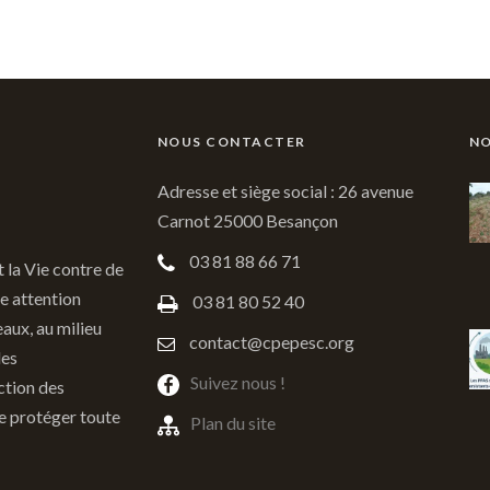
NOUS CONTACTER
NO
Adresse et siège social : 26 avenue
Carnot 25000 Besançon
03 81 88 66 71
t la Vie contre de
e attention
03 81 80 52 40
eaux, au milieu
contact@cpepesc.org
des
Suivez nous !
ction des
de protéger toute
Plan du site