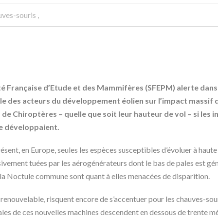
ves-souris
,
té Française d’Etude et des Mammifères (SFEPM) alerte da
le des acteurs du développement éolien sur l’impact massif qu
de Chiroptères – quelle que soit leur hauteur de vol – si les in
e développaient.
ésent, en Europe, seules les espèces susceptibles d’évoluer à haute a
ivement tuées par les aérogénérateurs dont le bas de pales est gé
 la Noctule commune sont quant à elles menacées de disparition.
s renouvelable, risquent encore de s’accentuer pour les chauves-sou
s pales de ces nouvelles machines descendent en dessous de trente mèt