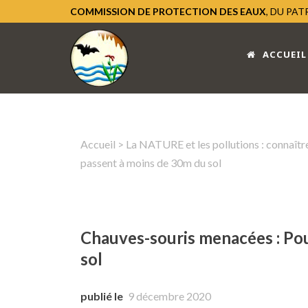
COMMISSION DE PROTECTION DES EAUX
, DU PA
ACCUEIL
Accueil
>
La NATURE et les pollutions : connaître
passent à moins de 30m du sol
Chauves-souris menacées : Pour
sol
publié le
9 décembre 2020