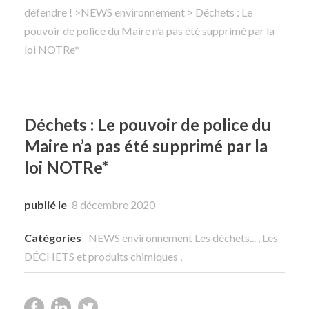
défendre !
>
NEWS environnement
> Déchets : Le
pouvoir de police du Maire n’a pas été supprimé par la
Rechercher
loi NOTRe*
Déchets : Le pouvoir de police du
Maire n’a pas été supprimé par la
loi NOTRe*
publié le
8 décembre 2020
Catégories
NEWS environnement
Les déchets...
,
Les
DÉCHETS et produits chimiques
,