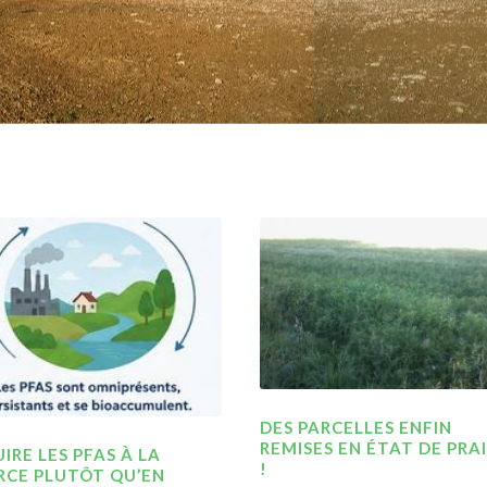
DES PARCELLES ENFIN
REMISES EN ÉTAT DE PRAI
IRE LES PFAS À LA
!
RCE PLUTÔT QU’EN