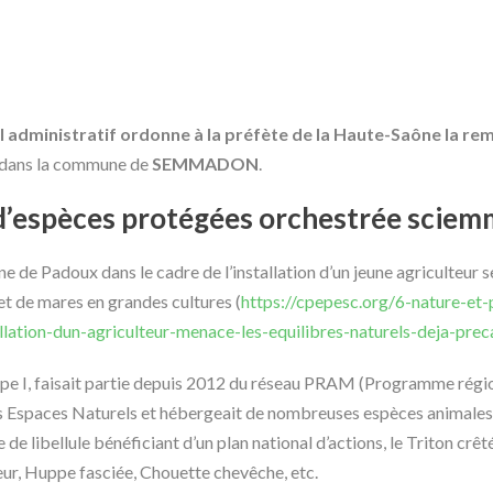
al administratif ordonne à la préfète de la Haute-Saône la re
dans la commune de
SEMMADON
.
 d’espèces protégées orchestrée scie
e de Padoux dans le cadre de l’installation d’un jeune agriculteur s
 et de mares en grandes cultures (
https://cpepesc.org/6-nature-et-
ation-dun-agriculteur-menace-les-equilibres-naturels-deja-preca
ype I, faisait partie depuis 2012 du réseau PRAM (Programme régio
es Espaces Naturels et hébergeait de nombreuses espèces animales
e libellule bénéficiant d’un plan national d’actions, le Triton crê
ur, Huppe fasciée, Chouette chevêche, etc.