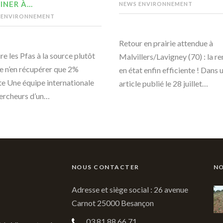
INER À…
NEWS ENVIRONNEMENT
 ENVIRONNEMENT
Retour en prairie attendue à
re les Pfas à la source plutôt
Malvillers/Lavigney (70) : la r
e n’en récupérer que 2%
en état enfin efficiente ! Dans 
te Une équipe internationale
article publié le 28 juillet…
ercheurs d’un…
NOUS CONTACTER
NO
Adresse et siège social : 26 avenue
Carnot 25000 Besançon
03 81 88 66 71