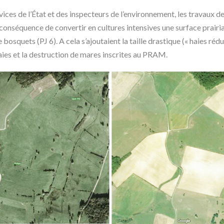
ces de l’État et des inspecteurs de l’environnement, les travaux de
 conséquence de convertir en cultures intensives une surface prairi
 bosquets (PJ 6). A cela s’ajoutaient la taille drastique (« haies réd
ies et la destruction de mares inscrites au PRAM.