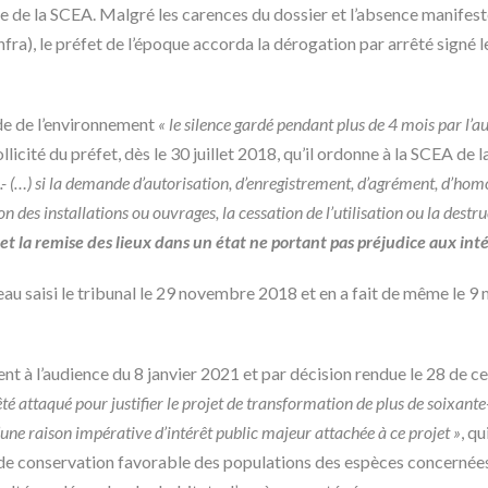
ire de la SCEA. Malgré les carences du dossier et l’absence manifest
infra), le préfet de l’époque accorda la dérogation par arrêté signé 
ode de l’environnement
« le silence gardé pendant plus de 4 mois par l’
llicité du préfet, dès le 30 juillet 2018, qu’il ordonne à la SCEA de 
I.- (…) si la demande d’autorisation, d’enregistrement, d’agrément, d’homol
des installations ou ouvrages, la cessation de l’utilisation ou la destruct
et la remise des lieux dans un état ne portant pas préjudice aux int
 saisi le tribunal le 29 novembre 2018 et en a fait de même le 9 mai
 à l’audience du 8 janvier 2021 et par décision rendue le 28 de ce m
êté attaqué pour justifier le projet de transformation de plus de soixante
d’une raison impérative d’intérêt public majeur attachée à ce projet »
, q
t de conservation favorable des populations des espèces concernées 