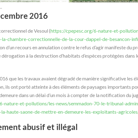
…
décembre 2016
orrectionnel de Vesoul (
https://cpepesc.org/6-nature-et-pollutio
a-chambre-correctionnelle-de-la-cour-dappel-de-besancon-infi
on d’un recours en annulation contre le refus d’agir manifeste du p
 dérogation à la destruction d’habitats d’espèces protégées dans le
016 que les travaux avaient dégradé de manière significative les é
ion, ils ont porté atteinte à des éléments de paysages importants 
 demeure dans un délai d’un mois à compter de la notification du j
/6-nature-et-pollutions/les-news/semmadon-70-le-tribunal-admini
-la-haute-saone-de-mettre-en-demeure-les-exploitants-agricoles
ment abusif et illégal