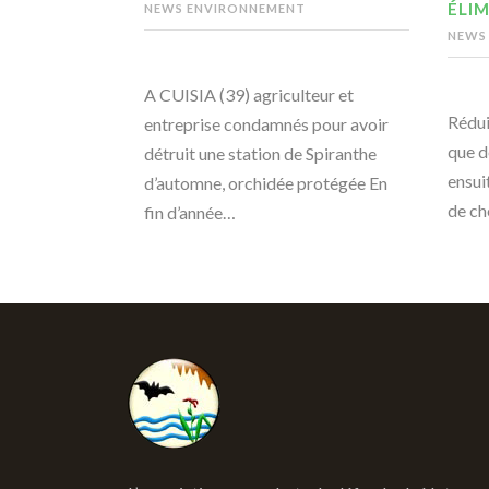
ÉLIM
NEWS ENVIRONNEMENT
NEWS
A CUISIA (39) agriculteur et
Rédui
entreprise condamnés pour avoir
que d
détruit une station de Spiranthe
ensui
d’automne, orchidée protégée En
de ch
fin d’année…