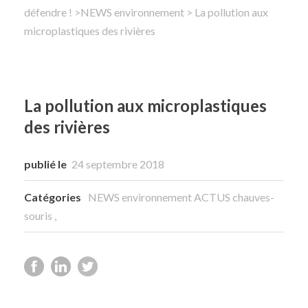
défendre !
>
NEWS environnement
> La pollution aux
microplastiques des rivières
Rechercher
La pollution aux microplastiques
des rivières
publié le
24 septembre 2018
Catégories
NEWS environnement
ACTUS chauves-
souris
,