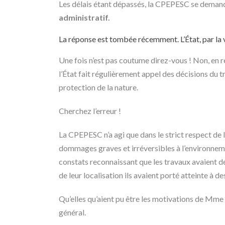
Les délais étant dépassés, la CPEPESC se deman
administratif.
La réponse est tombée récemment. L’État, par la v
Une fois n’est pas coutume direz-vous ! Non, en réa
l’État fait régulièrement appel des décisions du 
protection de la nature.
Cherchez l’erreur !
La CPEPESC n’a agi que dans le strict respect de
dommages graves et irréversibles à l’environnem
constats reconnaissant que les travaux avaient d
de leur localisation ils avaient porté atteinte 
Qu’elles qu’aient pu être les motivations de Mme la
général.