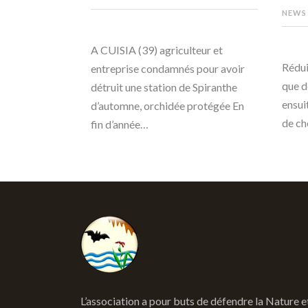
NEWS
A CUISIA (39) agriculteur et
Rédui
entreprise condamnés pour avoir
que d
détruit une station de Spiranthe
ensui
d’automne, orchidée protégée En
de ch
fin d’année…
L’association a pour buts de défendre la Nature e