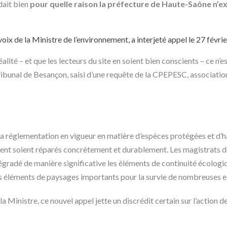
dait bien
pour quelle raison la préfecture de Haute-Saône n’ex
oix de la Ministre de l’environnement, a interjeté appel le 27 févri
lité – et que les lecteurs du site en soient bien conscients – ce n’e
tribunal de Besançon, saisi d’une requête de la CPEPESC, associatio
 la réglementation en vigueur en matière d’espèces protégées et d’
ent soient réparés concrètement et durablement. Les magistrats de
égradé de manière significative les éléments de continuité écologi
à des éléments de paysages importants pour la survie de nombreuses
 Ministre, ce nouvel appel jette un discrédit certain sur l’action de 