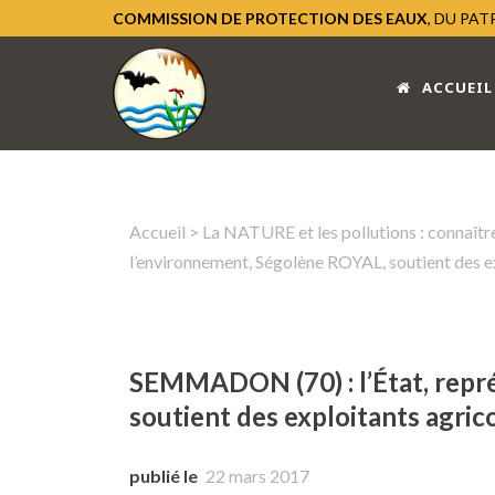
COMMISSION DE PROTECTION DES EAUX
, DU PA
ACCUEIL
Accueil
>
La NATURE et les pollutions : connaître
l’environnement, Ségolène ROYAL, soutient des 
SEMMADON (70) : l’État, repr
soutient des exploitants agri
publié le
22 mars 2017