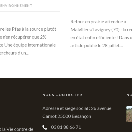
 ENVIRONNEMENT
Retour en prairie attendue à
re les Pfas à la source plutôt
Malvillers/Lavigney (70) : la r
e n’en récupérer que 2%
en état enfin efficiente ! Dans 
te Une équipe internationale
article publié le 28 juillet…
ercheurs d’un…
NOUS CONTACTER
NO
Adresse et siège social : 26 avenue
Carnot 25000 Besançon
03 81 88 66 71
t la Vie contre de