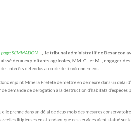
r page: SEMMADON …
)
,
le tribunal administratif de Besançon av
issé deux exploitants agricoles, MM. C.. et M.., engager de
des intérêts défendus au code de l’environnement.
t donc enjoint Mme la Préfète de mettre en demeure dans un délai d’
de demande de dérogation à la destruction d’habitats d’espèces pro
elle prenne dans un délai de deux mois des mesures conservatoires,
parcelles litigieuses en attendant que ces services aient statué sur