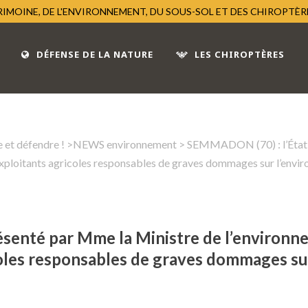
TRIMOINE, DE L'ENVIRONNEMENT, DU SOUS-SOL ET DES CHIROPTÈ
DÉFENSE DE LA NATURE
LES CHIROPTÈRES
 et défendre !
>
NEWS environnement
> SEMMADON (70) : l’État, 
exploitants agricoles responsables de graves dommages sur l’envi
ésenté par Mme la Ministre de l’environ
coles responsables de graves dommages s