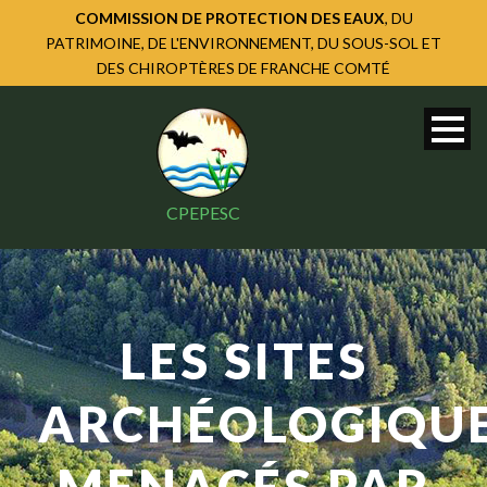
COMMISSION DE PROTECTION DES EAUX
, DU
PATRIMOINE, DE L'ENVIRONNEMENT, DU SOUS-SOL ET
DES CHIROPTÈRES DE FRANCHE COMTÉ
CPEPESC
LES SITES
ARCHÉOLOGIQU