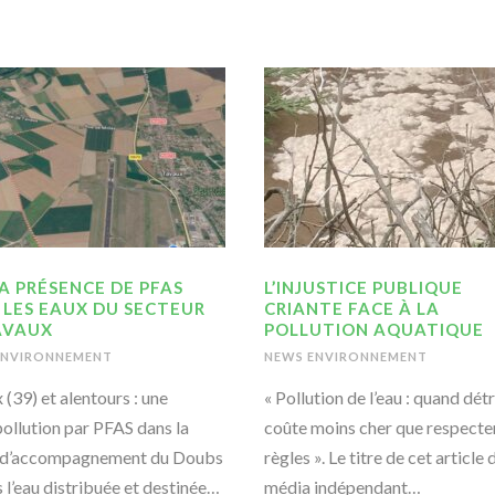
LA PRÉSENCE DE PFAS
L’INJUSTICE PUBLIQUE
 LES EAUX DU SECTEUR
CRIANTE FACE À LA
AVAUX
POLLUTION AQUATIQUE
ENVIRONNEMENT
NEWS ENVIRONNEMENT
 (39) et alentours : une
« Pollution de l’eau : quand dét
ollution par PFAS dans la
coûte moins cher que respecter
 d’accompagnement du Doubs
règles ». Le titre de cet article 
s l’eau distribuée et destinée…
média indépendant…