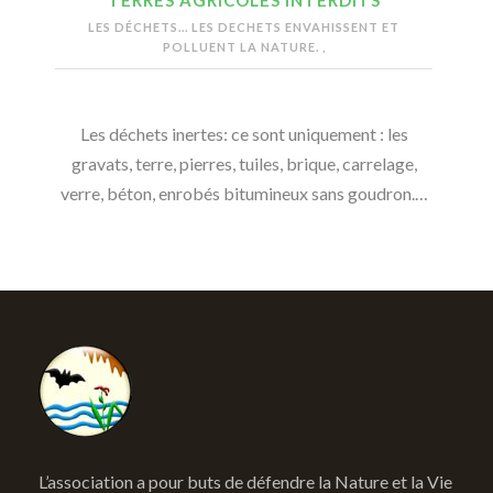
TERRES AGRICOLES INTERDITS
LES DÉCHETS...
LES DECHETS ENVAHISSENT ET
POLLUENT LA NATURE.
,
Les déchets inertes: ce sont uniquement : les
gravats, terre, pierres, tuiles, brique, carrelage,
verre, béton, enrobés bitumineux sans goudron.…
L’association a pour buts de défendre la Nature et la Vie