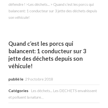
défendre !
>
Les déchets...
> Quand c’est les porcs qui
balancent: 1 conducteur sur 3 jette des déchets depuis
Rechercher
son véhicule!
Quand c’est les porcs qui
balancent: 1 conducteur sur 3
jette des déchets depuis son
véhicule!
publié le
29 octobre 2018
Catégories
Les déchets...
Les DECHETS envahissent
et polluent la nature.
,