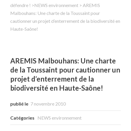
défendre !
>
NEWS environnement
> AREMIS
Malbouhans: Une charte de la Toussaint pour
Rechercher
cautionner un projet d’enterrement de la biodiversité en
Haute-Saône!
AREMIS Malbouhans: Une charte
de la Toussaint pour cautionner un
projet d’enterrement de la
biodiversité en Haute-Saône!
publié le
7 novembre 2010
Catégories
NEWS environnement