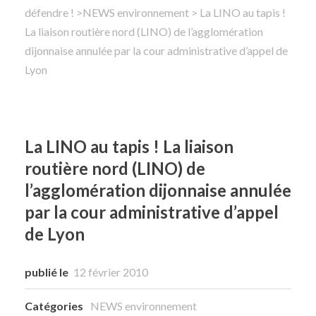
défendre !
>
NEWS environnement
> La LINO au tapis !
La liaison routière nord (LINO) de l’agglomération
Rechercher
dijonnaise annulée par la cour administrative d’appel de
Lyon
La LINO au tapis ! La liaison
routière nord (LINO) de
l’agglomération dijonnaise annulée
par la cour administrative d’appel
de Lyon
publié le
12 février 2010
Catégories
NEWS environnement