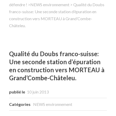
défendre !
>
NEWS environnement
> Qualité du Doubs
franco-suisse: Une seconde station d’épuration en
Rechercher
construction vers MORTEAU à Grand’Combe-
Châteleu.
Qualité du Doubs franco-suisse:
Une seconde station d’épuration
en construction vers MORTEAU à
Grand’Combe-Châteleu.
publié le
10 juin 2013
Catégories
NEWS environnement