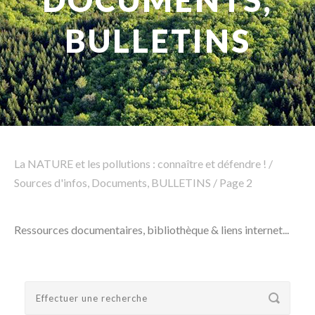
DOCUMENTS,
BULLETINS
Rechercher
La NATURE et les pollutions : connaître et défendre !
/
Sources d'infos, Documents, BULLETINS
/
Page 2
Ressources documentaires, bibliothèque & liens internet...