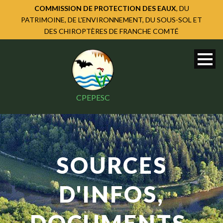
COMMISSION DE PROTECTION DES EAUX
, DU
PATRIMOINE, DE L'ENVIRONNEMENT, DU SOUS-SOL ET
DES CHIROPTÈRES DE FRANCHE COMTÉ
CPEPESC
SOURCES
D'INFOS,