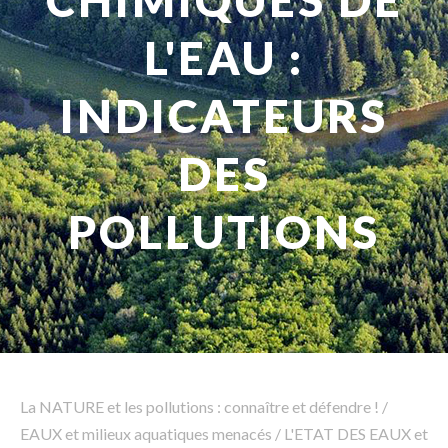
CHIMIQUES DE
L'EAU :
Rechercher
INDICATEURS
DES
POLLUTIONS
La NATURE et les pollutions : connaître et défendre !
/
EAUX et milieux aquatiques menacés
/
L'ETAT DES EAUX et