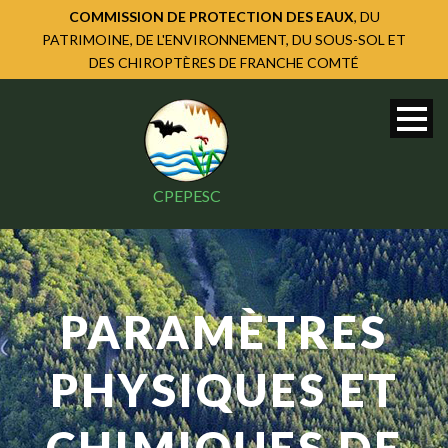
COMMISSION DE PROTECTION DES EAUX
, DU
PATRIMOINE, DE L'ENVIRONNEMENT, DU SOUS-SOL ET
DES CHIROPTÈRES DE FRANCHE COMTÉ
CPEPESC
PARAMÈTRES
PHYSIQUES ET