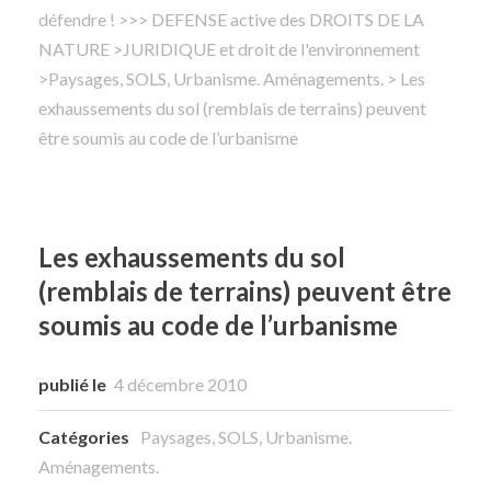
défendre !
>
>> DEFENSE active des DROITS DE LA
NATURE
Rechercher
>
JURIDIQUE et droit de l'environnement
>
Paysages, SOLS, Urbanisme. Aménagements.
> Les
exhaussements du sol (remblais de terrains) peuvent
être soumis au code de l’urbanisme
Les exhaussements du sol
(remblais de terrains) peuvent être
soumis au code de l’urbanisme
publié le
4 décembre 2010
Catégories
Paysages, SOLS, Urbanisme.
Aménagements.