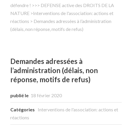
défendre !
>
>> DEFENSE active des DROITS DE LA
NATURE
Rechercher
>
Interventions de l'association: actions et
réactions
> Demandes adressées à l’administration
(délais, non réponse, motifs de refus)
Demandes adressées à
l’administration (délais, non
réponse, motifs de refus)
publié le
18 février 2020
Catégories
Interventions de l'association: actions et
réactions