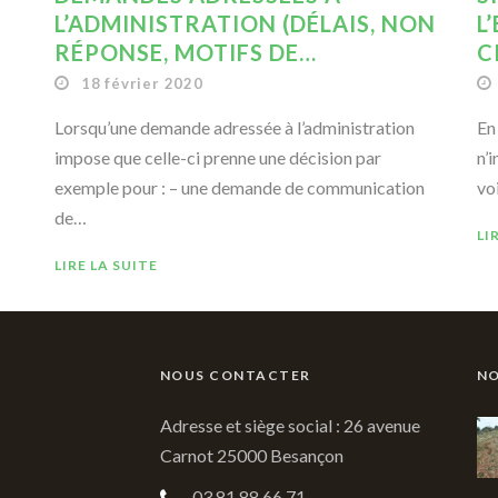
L’ADMINISTRATION (DÉLAIS, NON
L
RÉPONSE, MOTIFS DE…
C
18 février 2020
Lorsqu’une demande adressée à l’administration
En
impose que celle-ci prenne une décision par
n’
exemple pour : – une demande de communication
voi
de…
LI
LIRE LA SUITE
NOUS CONTACTER
NO
Adresse et siège social : 26 avenue
Carnot 25000 Besançon
03 81 88 66 71