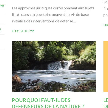
La
ner
Les approches juridiques correspondant aux sujets
Na
listés dans ce répertoire peuvent servir de base
pa
initiale à des interventions de défense…
LI
!
LIRE LA SUITE
POURQUOI FAUT-IL DES
L
DÉFENSEURS DE LA NATURE ?
D