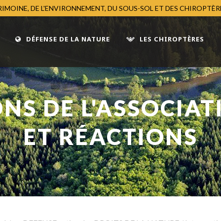
TRIMOINE, DE L'ENVIRONNEMENT, DU SOUS-SOL ET DES CHIROPTÈ
DÉFENSE DE LA NATURE
LES CHIROPTÈRES
NS DE L'ASSOCIAT
ET RÉACTIONS