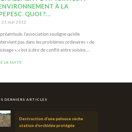
’ENVIRONNEMENT À LA
PEPESC. QUOI ?…
21 mai 2012
 préambule, l’association souligne qu’elle
intervient pas dans les problèmes ordinaires « de
sinage », c’est à dire de conflit entre voisins.…
RE LA SUITE
S DERNIERS ARTICLES
Destruction d’une pelouse sèche
station d’orchidée protégée