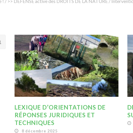
 !
/
>> DEFENSE active des DROITS DE LA NATURE
/
Interventio
LEXIQUE D’ORIENTATIONS DE
D
RÉPONSES JURIDIQUES ET
S
TECHNIQUES
8 décembre 2025