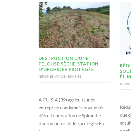
DESTRUCTION D’UNE
PELOUSE SÈCHE STATION
RÉDU
D’ORCHIDÉE PROTÉGÉE
SOU
ÉLIM
NEWS ENVIRONNEMENT
NEWS
A CUISIA (39) agriculteur et
Rédui
entreprise condamnés pour avoir
que d
détruit une station de Spiranthe
ensui
d’automne, orchidée protégée En
de ch