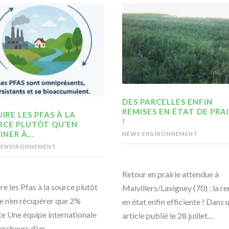
DES PARCELLES ENFIN
REMISES EN ÉTAT DE PRAI
IRE LES PFAS À LA
!
RCE PLUTÔT QU’EN
INER À…
NEWS ENVIRONNEMENT
 ENVIRONNEMENT
Retour en prairie attendue à
re les Pfas à la source plutôt
Malvillers/Lavigney (70) : la r
e n’en récupérer que 2%
en état enfin efficiente ! Dans 
te Une équipe internationale
article publié le 28 juillet…
ercheurs d’un…