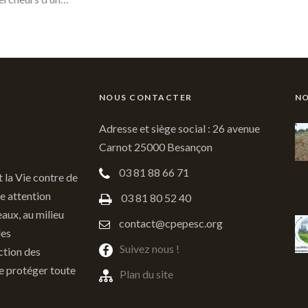
NOUS CONTACTER
NO
Adresse et siège social : 26 avenue
Carnot 25000 Besançon
03 81 88 66 71
t la Vie contre de
e attention
03 81 80 52 40
eaux, au milieu
contact@cpepesc.org
des
Suivez nous !
ction des
de protéger toute
Plan du site