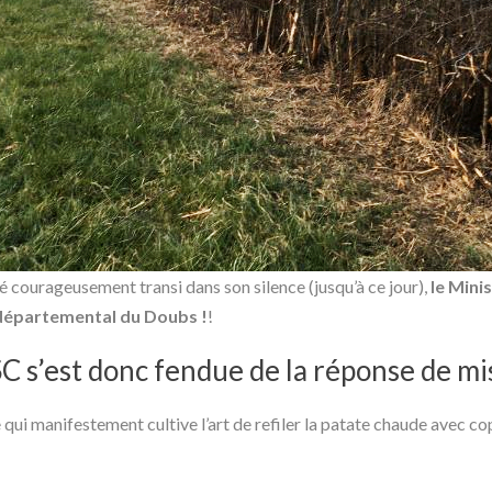
é courageusement transi dans son silence (jusqu’à ce jour),
le Minis
r départemental du Doubs !
!
C s’est donc fendue de la réponse de mis
e qui manifestement cultive l’art de refiler la patate chaude avec co